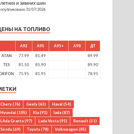
летних и зимних шин
опубликовано 31/07/2026
ЦЕНЫ НА ТОПЛИВО
A92
A95
A95+
A98
ДТ
ATAN
77.99
81.49
89.99
TES
81.50
85.90
89.90
GRIFON
75.95
81.95
78.95
МЕТКИ
Chery
(76)
Geely
(63)
Haval
(54)
Hyundai
(105)
Kia
(91)
lada
(87)
LAda Granta
(97)
Lada Vesta
(91)
Renault
(51)
Skoda
(69)
Toyota
(78)
Volkswagen
(85)