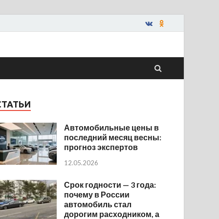
СТАТЬИ
Автомобильные цены в
последний месяц весны:
прогноз экспертов
12.05.2026
Срок годности — 3 года:
почему в России
автомобиль стал
дорогим расходником, а