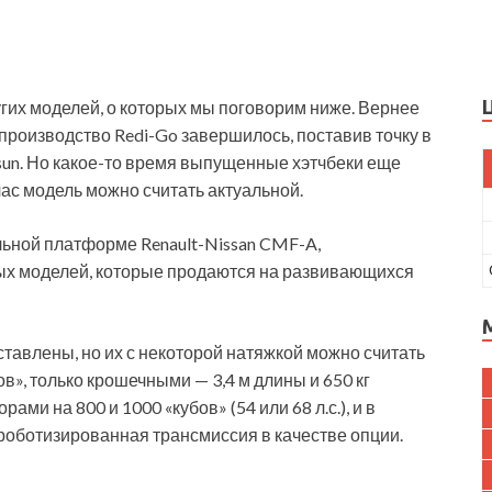
ругих моделей, о которых мы поговорим ниже. Вернее
 производство Redi-Go завершилось, поставив точку в
un. Но какое-то время выпущенные хэтчбеки еще
йчас модель можно считать актуальной.
льной платформе Renault-Nissan CMF-A,
ых моделей, которые продаются на развивающихся
ставлены, но их с некоторой натяжкой можно считать
», только крошечными — 3,4 м длины и 650 кг
и на 800 и 1000 «кубов» (54 или 68 л.с.), и в
оботизированная трансмиссия в качестве опции.