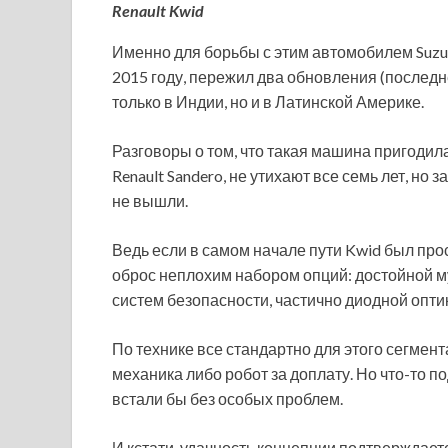
Renault Kwid
Именно для борьбы с этим автомобилем Suzuki
2015 году, пережил два обновления (последн
только в Индии, но и в Латинской Америке.
Разговоры о том, что такая машина пригодила
Renault Sandero, не утихают все семь лет, но
не вышли.
Ведь если в самом начале пути Kwid был про
оброс неплохим набором опций: достойной 
систем безопасности, частично диодной опти
По технике все стандартно для этого сегмента
механика либо робот за доплату. Но что-то 
встали бы без особых проблем.
И кстати, удачность концепции подтверждаетс