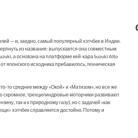
й — и, заодно, самый популярный хэтчбек в Индии.
ерпнуть из названия: выпускается она совместным
zuki, а основана на платформе кей-кара Suzuki Alto
 от японского исходника прибавилось, техническая
 что-то среднее между «Окой» и «Матизом», но все же
о скромное, трехцилиндровые моторчики развивают
нзину, так и к природному газу), но с задачей «как
ещи» хэтчбек справляется достойно. Потому и