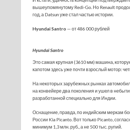
вышеупомянутому Redi-Go. Но Renault продо
год, а Datsun уже стал частью истории.
Hyundai Santro
— от 486 000 рублей
Hyundai Santro
Это самая крупная (3610 мм) машина, которую
капотом здесь уже почти взрослый мотор: четыр
На некоторых зарубежных рынках автомобиль
на конвейере два поколения и ушел в небытие
разработанной специально для Индии.
Оснащение, правда, по индийским меркам бог
России Kia Picanto. Вот только Picanto, согл
минимум 1,3 млн. руб., а не 500 тыс. рупий.