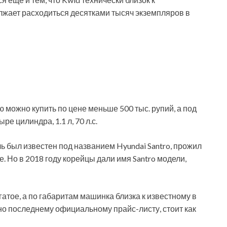
лжает расходиться десятками тысяч экземпляров в
 можно купить по цене меньше 500 тыс. рупий, а под
е цилиндра, 1.1 л, 70 л.с.
 был известен под названием Hyundai Santro, прожил
. Но в 2018 году корейцы дали имя Santro модели,
атое, а по габаритам машинка близка к известному в
асно последнему официальному прайс-листу, стоит как