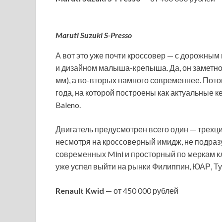
Maruti Suzuki S-Presso
А вот это уже почти кроссовер — с дорожны
и дизайном малыша-крепыша. Да, он заметно д
мм), а во-вторых намного современнее. Пото
года, на которой построены как актуальные кей
Baleno.
Двигатель предусмотрен всего один — трехци
несмотря на кроссоверный имидж, не подразу
современных Mini и просторный по меркам кл
уже успел выйти на рынки Филиппин, ЮАР, Ту
Renault Kwid
— от 450 000 рублей