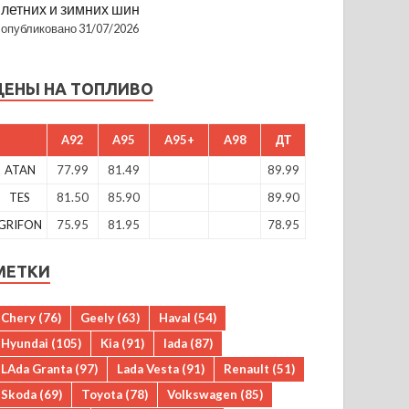
летних и зимних шин
опубликовано 31/07/2026
ЦЕНЫ НА ТОПЛИВО
A92
A95
A95+
A98
ДТ
ATAN
77.99
81.49
89.99
TES
81.50
85.90
89.90
GRIFON
75.95
81.95
78.95
МЕТКИ
Chery
(76)
Geely
(63)
Haval
(54)
Hyundai
(105)
Kia
(91)
lada
(87)
LAda Granta
(97)
Lada Vesta
(91)
Renault
(51)
Skoda
(69)
Toyota
(78)
Volkswagen
(85)