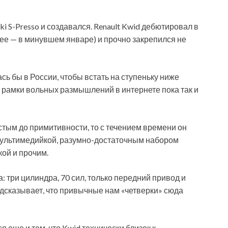
 S-Presso и создавался. Renault Kwid дебютировал в
ее — в минувшем январе) и прочно закрепился не
сь бы в России, чтобы встать на ступеньку ниже
 за рамки вольных размышлений в интернете пока так и
стым до примитивности, то с течением времени он
мультимедийкой, разумно-достаточным набором
кой и прочим.
: три цилиндра, 70 сил, только передний привод и
подсказывает, что привычные нам «четверки» сюда
я еще и тем, что Kwid технически близок к