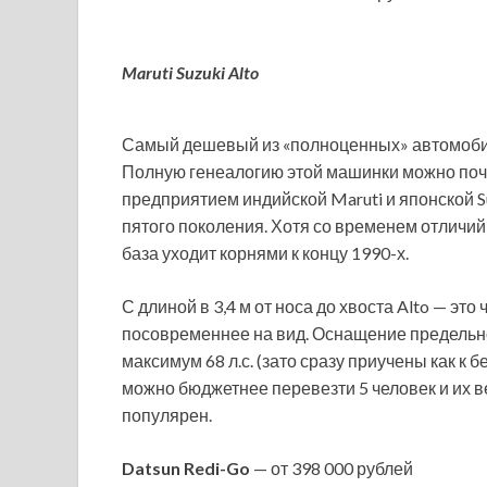
Maruti Suzuki Alto
Самый дешевый из «полноценных» автомобиле
Полную генеалогию этой машинки можно поч
предприятием индийской Maruti и японской Su
пятого поколения. Хотя со временем отличий
база уходит корнями к концу 1990-х.
С длиной в 3,4 м от носа до хвоста Alto — это
посовременнее на вид. Оснащение предельн
максимум 68 л.с. (зато сразу приучены как к бе
можно бюджетнее перевезти 5 человек и их в
популярен.
Datsun Redi-Go
— от 398 000 рублей