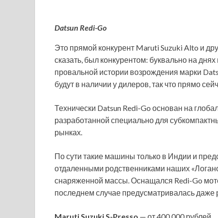
Datsun Redi-Go
Это прямой конкурент Maruti Suzuki Alto и д
сказать, был конкурентом: буквально на днях
провальной истории возрождения марки Dats
будут в наличии у дилеров, так что прямо се
Технически Datsun Redi-Go основан на глоба
разработанной специально для субкомпактн
рынках.
По сути такие машины только в Индии и пред
отдаленными родственниками наших «Логанов
снаряженной массы. Оснащался Redi-Go моторам
последнем случае предусматривалась даже р
Maruti Suzuki S-Presso
— от 400 000 рублей