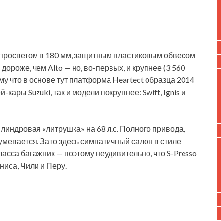
м просветом в 180 мм, защитным пластиковым обвесом
ороже, чем Alto — но, во-первых, и крупнее (3 560
му что в основе тут платформа Heartect образца 2014
-кары Suzuki, так и модели покрупнее: Swift, Ignis и
линдровая «литрушка» на 68 л.с. Полного привода,
мевается. Зато здесь симпатичный салон в стиле
асса багажник — поэтому неудивительно, что S-Presso
ниса, Чили и Перу.