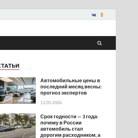
СТАТЬИ
Автомобильные цены в
последний месяц весны:
прогноз экспертов
12.05.2026
Срок годности — 3 года:
почему в России
автомобиль стал
дорогим расходником, а