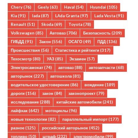
Chery
(76)
Geely
(63)
Haval
(54)
Hyundai
(105)
Kia
(91)
lada
(87)
LAda Granta
(97)
Lada Vesta
(91)
Renault
(51)
Skoda
(69)
Toyota
(78)
Volkswagen
(85)
Автоваз
(706)
Безопасность
(209)
ГИБДД
(91)
Закон
(556)
ОСАГО
(49)
ПДД
(136)
Происшествия
(56)
Статистика и рейтинги
(317)
Техосмотр
(80)
УАЗ
(85)
Экзамен
(57)
Электросамокат
(74)
автоваз
(88)
автозапчасти
(68)
авторынок
(227)
автошкола
(81)
водительское удостоверение
(86)
вождение
(189)
дороги
(156)
закон
(84)
законопроект
(79)
исследование
(288)
китайские автомобили
(241)
лайфхак
(642)
мотоциклы
(96)
новые технологии
(82)
параллельный импорт
(177)
разное
(125)
российский авторынок
(452)
топливо
(50)
штраф
(232)
электромобили
(99)