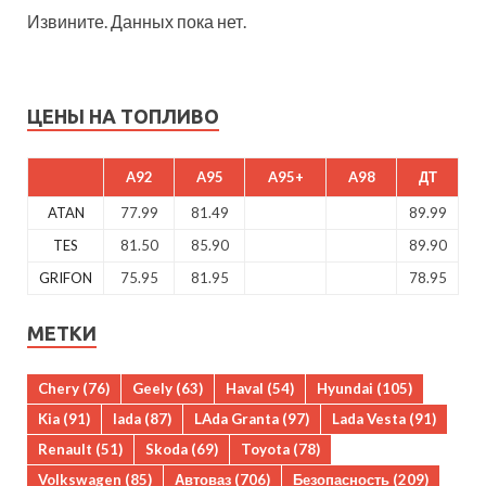
Извините. Данных пока нет.
ЦЕНЫ НА ТОПЛИВО
A92
A95
A95+
A98
ДТ
ATAN
77.99
81.49
89.99
TES
81.50
85.90
89.90
GRIFON
75.95
81.95
78.95
МЕТКИ
Chery
(76)
Geely
(63)
Haval
(54)
Hyundai
(105)
Kia
(91)
lada
(87)
LAda Granta
(97)
Lada Vesta
(91)
Renault
(51)
Skoda
(69)
Toyota
(78)
Volkswagen
(85)
Автоваз
(706)
Безопасность
(209)