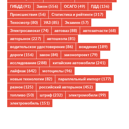
ГИБДД
(91)
Закон
(556)
ОСАГО
(49)
ПДД
(136)
Происшествия
(56)
Статистика и рейтинги
(317)
Техосмотр
(80)
УАЗ
(85)
Экзамен
(57)
Электросамокат
(74)
автоваз
(88)
автозапчасти
(68)
авторынок
(227)
автошкола
(81)
водительское удостоверение
(86)
вождение
(189)
дороги
(156)
закон
(84)
законопроект
(79)
исследование
(288)
китайские автомобили
(241)
лайфхак
(642)
мотоциклы
(96)
новые технологии
(82)
параллельный импорт
(177)
разное
(125)
российский авторынок
(452)
топливо
(50)
штраф
(232)
электромобили
(99)
электромобиль
(151)