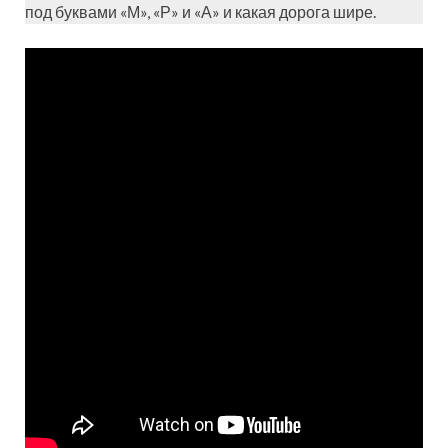
под буквами «М», «Р» и «А» и какая дорога шире.