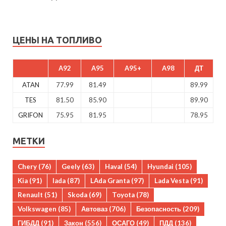
ЦЕНЫ НА ТОПЛИВО
A92
A95
A95+
A98
ДТ
ATAN
77.99
81.49
89.99
TES
81.50
85.90
89.90
GRIFON
75.95
81.95
78.95
МЕТКИ
Chery
(76)
Geely
(63)
Haval
(54)
Hyundai
(105)
Kia
(91)
lada
(87)
LAda Granta
(97)
Lada Vesta
(91)
Renault
(51)
Skoda
(69)
Toyota
(78)
Volkswagen
(85)
Автоваз
(706)
Безопасность
(209)
ГИБДД
(91)
Закон
(556)
ОСАГО
(49)
ПДД
(136)