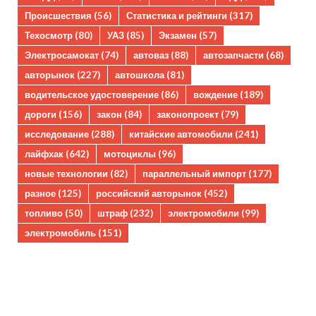
Происшествия
(56)
Статистика и рейтинги
(317)
Техосмотр
(80)
УАЗ
(85)
Экзамен
(57)
Электросамокат
(74)
автоваз
(88)
автозапчасти
(68)
авторынок
(227)
автошкола
(81)
водительское удостоверение
(86)
вождение
(189)
дороги
(156)
закон
(84)
законопроект
(79)
исследование
(288)
китайские автомобили
(241)
лайфхак
(642)
мотоциклы
(96)
новые технологии
(82)
параллельный импорт
(177)
разное
(125)
российский авторынок
(452)
топливо
(50)
штраф
(232)
электромобили
(99)
электромобиль
(151)