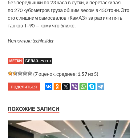
без передышки по 23 часа в сутки, и перетаскивая
по 270 кубометров груза общим весом в 450 тонн. Это
сто с лишним самосвалов «КамАЗ» за раз или пять
танков Т-90 — кому что ближе.
Источник: techinsider
МЕТКИ
БЕЛАЗ-75710
(
7
оценок, среднее:
1,57
из 5)
поделиться
ПОХОЖИЕ ЗАПИСИ