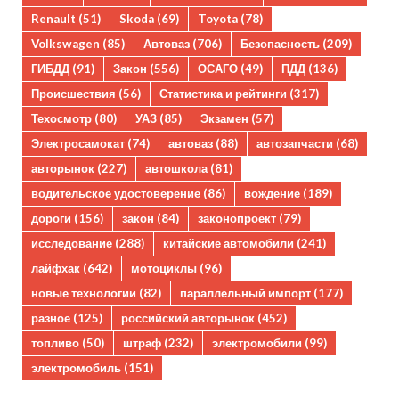
Renault
(51)
Skoda
(69)
Toyota
(78)
Volkswagen
(85)
Автоваз
(706)
Безопасность
(209)
ГИБДД
(91)
Закон
(556)
ОСАГО
(49)
ПДД
(136)
Происшествия
(56)
Статистика и рейтинги
(317)
Техосмотр
(80)
УАЗ
(85)
Экзамен
(57)
Электросамокат
(74)
автоваз
(88)
автозапчасти
(68)
авторынок
(227)
автошкола
(81)
водительское удостоверение
(86)
вождение
(189)
дороги
(156)
закон
(84)
законопроект
(79)
исследование
(288)
китайские автомобили
(241)
лайфхак
(642)
мотоциклы
(96)
новые технологии
(82)
параллельный импорт
(177)
разное
(125)
российский авторынок
(452)
топливо
(50)
штраф
(232)
электромобили
(99)
электромобиль
(151)