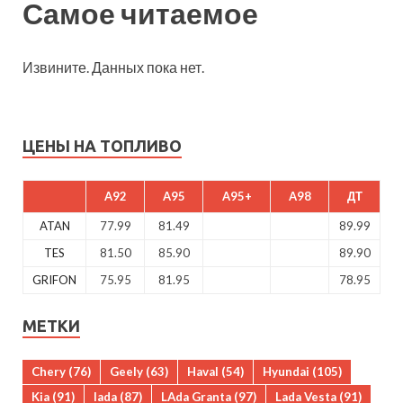
Самое читаемое
Извините. Данных пока нет.
ЦЕНЫ НА ТОПЛИВО
A92
A95
A95+
A98
ДТ
ATAN
77.99
81.49
89.99
TES
81.50
85.90
89.90
GRIFON
75.95
81.95
78.95
МЕТКИ
Chery
(76)
Geely
(63)
Haval
(54)
Hyundai
(105)
Kia
(91)
lada
(87)
LAda Granta
(97)
Lada Vesta
(91)