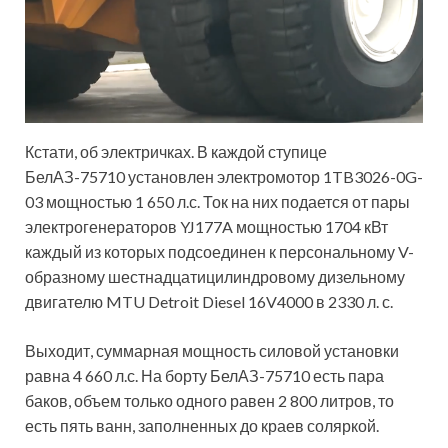
Кстати, об электричках. В каждой ступице
БелАЗ-75710 установлен электромотор 1TB3026-0G-
03 мощностью 1 650 л.с. Ток на них подается от пары
электрогенераторов YJ177A мощностью 1704 кВт
каждый из которых подсоединен к персональному V-
образному шестнадцатицилиндровому дизельному
двигателю MTU Detroit Diesel 16V4000 в 2330 л. с.
Выходит, суммарная мощность силовой установки
равна 4 660 л.с. На борту БелАЗ-75710 есть пара
баков, объем только одного равен 2 800 литров, то
есть пять ванн, заполненных до краев соляркой.