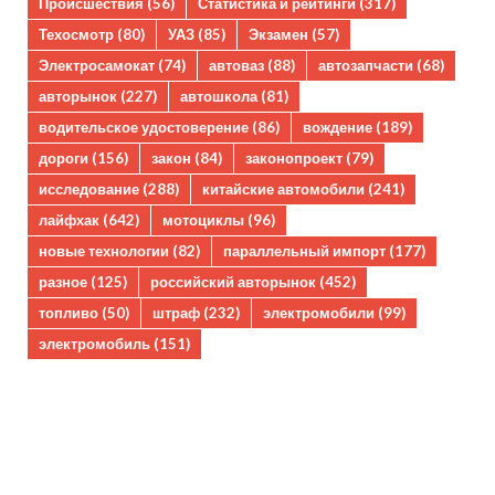
Происшествия
(56)
Статистика и рейтинги
(317)
Техосмотр
(80)
УАЗ
(85)
Экзамен
(57)
Электросамокат
(74)
автоваз
(88)
автозапчасти
(68)
авторынок
(227)
автошкола
(81)
водительское удостоверение
(86)
вождение
(189)
дороги
(156)
закон
(84)
законопроект
(79)
исследование
(288)
китайские автомобили
(241)
лайфхак
(642)
мотоциклы
(96)
новые технологии
(82)
параллельный импорт
(177)
разное
(125)
российский авторынок
(452)
топливо
(50)
штраф
(232)
электромобили
(99)
электромобиль
(151)