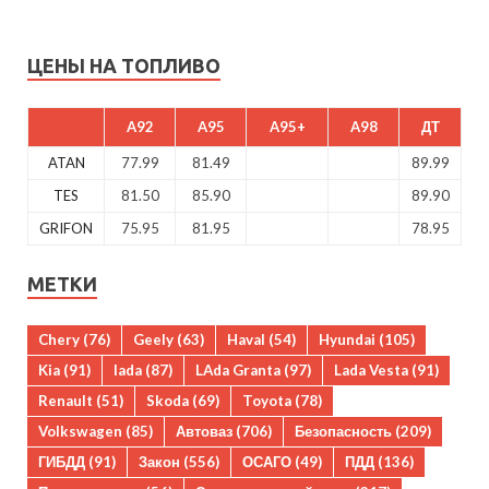
ЦЕНЫ НА ТОПЛИВО
A92
A95
A95+
A98
ДТ
ATAN
77.99
81.49
89.99
TES
81.50
85.90
89.90
GRIFON
75.95
81.95
78.95
МЕТКИ
Chery
(76)
Geely
(63)
Haval
(54)
Hyundai
(105)
Kia
(91)
lada
(87)
LAda Granta
(97)
Lada Vesta
(91)
Renault
(51)
Skoda
(69)
Toyota
(78)
Volkswagen
(85)
Автоваз
(706)
Безопасность
(209)
ГИБДД
(91)
Закон
(556)
ОСАГО
(49)
ПДД
(136)