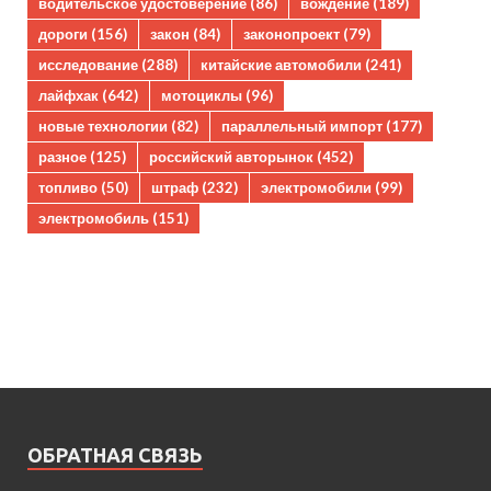
водительское удостоверение
(86)
вождение
(189)
дороги
(156)
закон
(84)
законопроект
(79)
исследование
(288)
китайские автомобили
(241)
лайфхак
(642)
мотоциклы
(96)
новые технологии
(82)
параллельный импорт
(177)
разное
(125)
российский авторынок
(452)
топливо
(50)
штраф
(232)
электромобили
(99)
электромобиль
(151)
ОБРАТНАЯ СВЯЗЬ