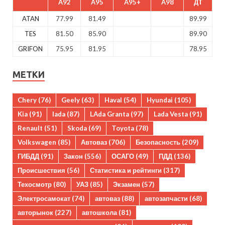
A92
A95
A95+
A98
ДТ
ATAN
77.99
81.49
89.99
TES
81.50
85.90
89.90
GRIFON
75.95
81.95
78.95
МЕТКИ
Chery
(76)
Geely
(63)
Haval
(54)
Hyundai
(105)
Kia
(91)
lada
(87)
LAda Granta
(97)
Lada Vesta
(91)
Renault
(51)
Skoda
(69)
Toyota
(78)
Volkswagen
(85)
Автоваз
(706)
Безопасность
(209)
ГИБДД
(91)
Закон
(556)
ОСАГО
(49)
ПДД
(136)
Происшествия
(56)
Статистика и рейтинги
(317)
Техосмотр
(80)
УАЗ
(85)
Экзамен
(57)
Электросамокат
(74)
автоваз
(88)
автозапчасти
(68)
авторынок
(227)
автошкола
(81)