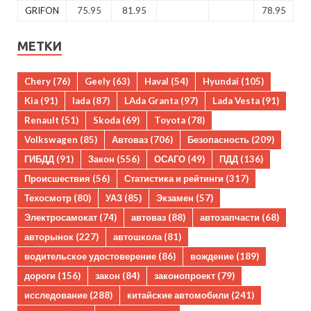
GRIFON
75.95
81.95
78.95
МЕТКИ
Chery
(76)
Geely
(63)
Haval
(54)
Hyundai
(105)
Kia
(91)
lada
(87)
LAda Granta
(97)
Lada Vesta
(91)
Renault
(51)
Skoda
(69)
Toyota
(78)
Volkswagen
(85)
Автоваз
(706)
Безопасность
(209)
ГИБДД
(91)
Закон
(556)
ОСАГО
(49)
ПДД
(136)
Происшествия
(56)
Статистика и рейтинги
(317)
Техосмотр
(80)
УАЗ
(85)
Экзамен
(57)
Электросамокат
(74)
автоваз
(88)
автозапчасти
(68)
авторынок
(227)
автошкола
(81)
водительское удостоверение
(86)
вождение
(189)
дороги
(156)
закон
(84)
законопроект
(79)
исследование
(288)
китайские автомобили
(241)