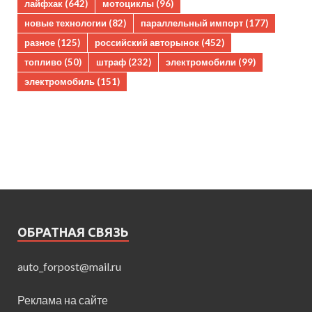
лайфхак
(642)
мотоциклы
(96)
новые технологии
(82)
параллельный импорт
(177)
разное
(125)
российский авторынок
(452)
топливо
(50)
штраф
(232)
электромобили
(99)
электромобиль
(151)
ОБРАТНАЯ СВЯЗЬ
auto_forpost@mail.ru
Реклама на сайте