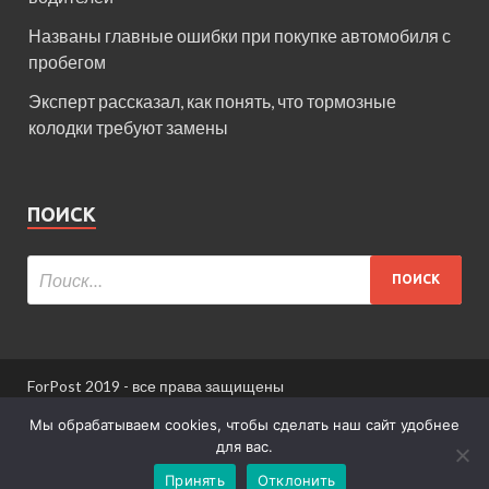
Названы главные ошибки при покупке автомобиля с
пробегом
Эксперт рассказал, как понять, что тормозные
колодки требуют замены
ПОИСК
ForPost 2019 - все права защищены
При использовании материалов сайта ссылка
Мы обрабатываем cookies, чтобы сделать наш сайт удобнее
обязательна.
для вас.
Принять
Отклонить
Информация для пользователей сайта