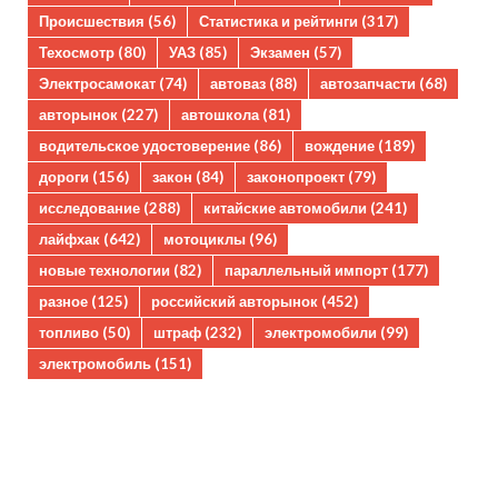
Происшествия
(56)
Статистика и рейтинги
(317)
Техосмотр
(80)
УАЗ
(85)
Экзамен
(57)
Электросамокат
(74)
автоваз
(88)
автозапчасти
(68)
авторынок
(227)
автошкола
(81)
водительское удостоверение
(86)
вождение
(189)
дороги
(156)
закон
(84)
законопроект
(79)
исследование
(288)
китайские автомобили
(241)
лайфхак
(642)
мотоциклы
(96)
новые технологии
(82)
параллельный импорт
(177)
разное
(125)
российский авторынок
(452)
топливо
(50)
штраф
(232)
электромобили
(99)
электромобиль
(151)