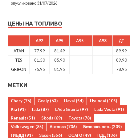
опубликовано 31/07/2026
ЦЕНЫ НА ТОПЛИВО
A92
A95
A95+
A98
ДТ
ATAN
77.99
81.49
89.99
TES
81.50
85.90
89.90
GRIFON
75.95
81.95
78.95
МЕТКИ
Chery
(76)
Geely
(63)
Haval
(54)
Hyundai
(105)
Kia
(91)
lada
(87)
LAda Granta
(97)
Lada Vesta
(91)
Renault
(51)
Skoda
(69)
Toyota
(78)
Volkswagen
(85)
Автоваз
(706)
Безопасность
(209)
ГИБДД
(91)
Закон
(556)
ОСАГО
(49)
ПДД
(136)