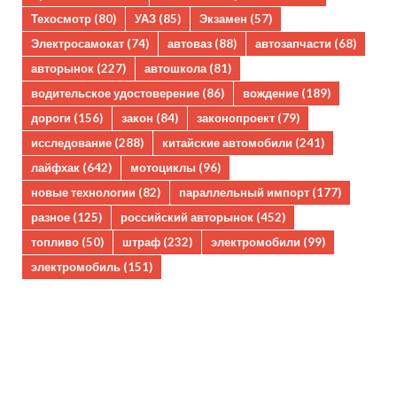
Техосмотр
(80)
УАЗ
(85)
Экзамен
(57)
Электросамокат
(74)
автоваз
(88)
автозапчасти
(68)
авторынок
(227)
автошкола
(81)
водительское удостоверение
(86)
вождение
(189)
дороги
(156)
закон
(84)
законопроект
(79)
исследование
(288)
китайские автомобили
(241)
лайфхак
(642)
мотоциклы
(96)
новые технологии
(82)
параллельный импорт
(177)
разное
(125)
российский авторынок
(452)
топливо
(50)
штраф
(232)
электромобили
(99)
электромобиль
(151)