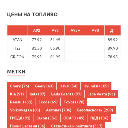
ЦЕНЫ НА ТОПЛИВО
A92
A95
A95+
A98
ДТ
ATAN
77.99
81.49
89.99
TES
81.50
85.90
89.90
GRIFON
75.95
81.95
78.95
МЕТКИ
Chery
(76)
Geely
(63)
Haval
(54)
Hyundai
(105)
Kia
(91)
lada
(87)
LAda Granta
(97)
Lada Vesta
(91)
Renault
(51)
Skoda
(69)
Toyota
(78)
Volkswagen
(85)
Автоваз
(706)
Безопасность
(209)
ГИБДД
(91)
Закон
(556)
ОСАГО
(49)
ПДД
(136)
Происшествия
(56)
Статистика и рейтинги
(317)