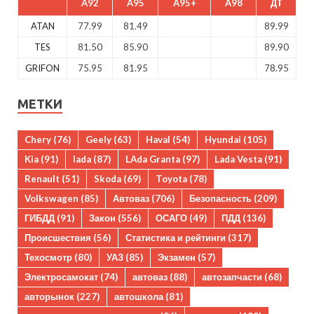
A92
A95
A95+
A98
ДТ
ATAN
77.99
81.49
89.99
TES
81.50
85.90
89.90
GRIFON
75.95
81.95
78.95
МЕТКИ
Chery
(76)
Geely
(63)
Haval
(54)
Hyundai
(105)
Kia
(91)
lada
(87)
LAda Granta
(97)
Lada Vesta
(91)
Renault
(51)
Skoda
(69)
Toyota
(78)
Volkswagen
(85)
Автоваз
(706)
Безопасность
(209)
ГИБДД
(91)
Закон
(556)
ОСАГО
(49)
ПДД
(136)
Происшествия
(56)
Статистика и рейтинги
(317)
Техосмотр
(80)
УАЗ
(85)
Экзамен
(57)
Электросамокат
(74)
автоваз
(88)
автозапчасти
(68)
авторынок
(227)
автошкола
(81)