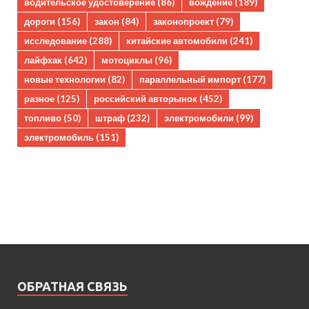
водительское удостоверение
(86)
вождение
(189)
дороги
(156)
закон
(84)
законопроект
(79)
исследование
(288)
китайские автомобили
(241)
лайфхак
(642)
мотоциклы
(96)
новые технологии
(82)
параллельный импорт
(177)
разное
(125)
российский авторынок
(452)
топливо
(50)
штраф
(232)
электромобили
(99)
электромобиль
(151)
ОБРАТНАЯ СВЯЗЬ