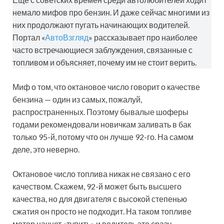
немало мифов про бензин. И даже сейчас многими из
них продолжают пугать начинающих водителей.
Портал «
АвтоВзгляд
» рассказывает про наиболее
часто встречающиеся заблуждения, связанные с
топливом и объясняет, почему им не стоит верить.
Миф о том, что октановое число говорит о качестве
бензина — один из самых, пожалуй,
распространенных. Поэтому бывалые шоферы
годами рекомендовали новичкам заливать в бак
только 95-й, потому что он лучше 92-го. На самом
деле, это неверно.
Октановое число топлива никак не связано с его
качеством. Скажем, 92-й может быть высшего
качества, но для двигателя с высокой степенью
сжатия он просто не подходит. На таком топливе
мотор начнет «тупить» и водитель это сразу