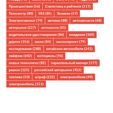
Происшествия
(56)
Статистика и рейтинги
(317)
Техосмотр
(80)
УАЗ
(85)
Экзамен
(57)
Электросамокат
(74)
автоваз
(88)
автозапчасти
(68)
авторынок
(227)
автошкола
(81)
водительское удостоверение
(86)
вождение
(189)
дороги
(156)
закон
(84)
законопроект
(79)
исследование
(288)
китайские автомобили
(241)
лайфхак
(642)
мотоциклы
(96)
новые технологии
(82)
параллельный импорт
(177)
разное
(125)
российский авторынок
(452)
топливо
(50)
штраф
(232)
электромобили
(99)
электромобиль
(151)