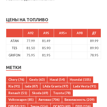
ЦЕНЫ НА ТОПЛИВО
A92
A95
A95+
A98
ДТ
ATAN
77.99
81.49
89.99
TES
81.50
85.90
89.90
GRIFON
75.95
81.95
78.95
МЕТКИ
Chery
(76)
Geely
(63)
Haval
(54)
Hyundai
(105)
Kia
(91)
lada
(87)
LAda Granta
(97)
Lada Vesta
(91)
Renault
(51)
Skoda
(69)
Toyota
(78)
Volkswagen
(85)
Автоваз
(706)
Безопасность
(209)
ГИБДД
(91)
Закон
(556)
ОСАГО
(49)
ПДД
(136)