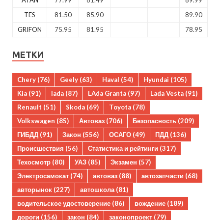
TES
81.50
85.90
89.90
GRIFON
75.95
81.95
78.95
МЕТКИ
Chery
(76)
Geely
(63)
Haval
(54)
Hyundai
(105)
Kia
(91)
lada
(87)
LAda Granta
(97)
Lada Vesta
(91)
Renault
(51)
Skoda
(69)
Toyota
(78)
Volkswagen
(85)
Автоваз
(706)
Безопасность
(209)
ГИБДД
(91)
Закон
(556)
ОСАГО
(49)
ПДД
(136)
Происшествия
(56)
Статистика и рейтинги
(317)
Техосмотр
(80)
УАЗ
(85)
Экзамен
(57)
Электросамокат
(74)
автоваз
(88)
автозапчасти
(68)
авторынок
(227)
автошкола
(81)
водительское удостоверение
(86)
вождение
(189)
дороги
(156)
закон
(84)
законопроект
(79)