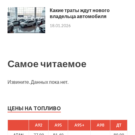
Какие траты ждут нового
владельца автомобиля
18.01.2026
Самое читаемое
Извините. Данных пока нет.
ЦЕНЫ НА ТОПЛИВО
A92
A95
A95+
A98
ДТ
ATAN
77.99
81.49
89.99