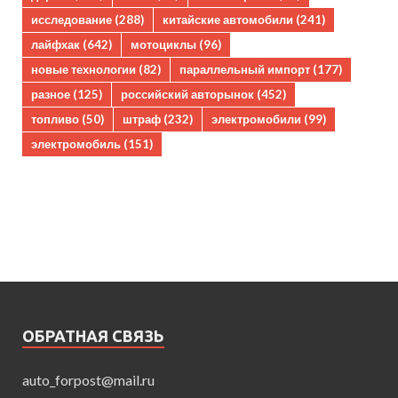
исследование
(288)
китайские автомобили
(241)
лайфхак
(642)
мотоциклы
(96)
новые технологии
(82)
параллельный импорт
(177)
разное
(125)
российский авторынок
(452)
топливо
(50)
штраф
(232)
электромобили
(99)
электромобиль
(151)
ОБРАТНАЯ СВЯЗЬ
auto_forpost@mail.ru