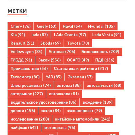
МЕТКИ
Chery
(76)
Geely
(63)
Haval
(54)
Hyundai
(105)
Kia
(91)
lada
(87)
LAda Granta
(97)
Lada Vesta
(91)
Renault
(51)
Skoda
(69)
Toyota
(78)
Volkswagen
(85)
Автоваз
(706)
Безопасность
(209)
ГИБДД
(91)
Закон
(556)
ОСАГО
(49)
ПДД
(136)
Происшествия
(56)
Статистика и рейтинги
(317)
Техосмотр
(80)
УАЗ
(85)
Экзамен
(57)
Электросамокат
(74)
автоваз
(88)
автозапчасти
(68)
авторынок
(227)
автошкола
(81)
водительское удостоверение
(86)
вождение
(189)
дороги
(156)
закон
(84)
законопроект
(79)
исследование
(288)
китайские автомобили
(241)
лайфхак
(642)
мотоциклы
(96)