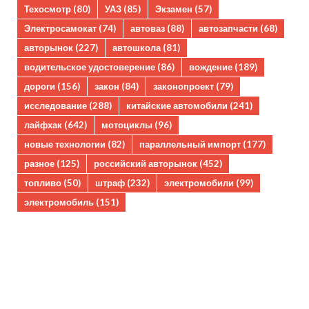
Техосмотр
(80)
УАЗ
(85)
Экзамен
(57)
Электросамокат
(74)
автоваз
(88)
автозапчасти
(68)
авторынок
(227)
автошкола
(81)
водительское удостоверение
(86)
вождение
(189)
дороги
(156)
закон
(84)
законопроект
(79)
исследование
(288)
китайские автомобили
(241)
лайфхак
(642)
мотоциклы
(96)
новые технологии
(82)
параллельный импорт
(177)
разное
(125)
российский авторынок
(452)
топливо
(50)
штраф
(232)
электромобили
(99)
электромобиль
(151)