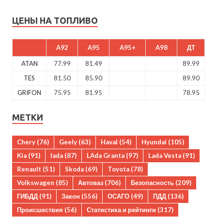
ЦЕНЫ НА ТОПЛИВО
A92
A95
A95+
A98
ДТ
ATAN
77.99
81.49
89.99
TES
81.50
85.90
89.90
GRIFON
75.95
81.95
78.95
МЕТКИ
Chery
(76)
Geely
(63)
Haval
(54)
Hyundai
(105)
Kia
(91)
lada
(87)
LAda Granta
(97)
Lada Vesta
(91)
Renault
(51)
Skoda
(69)
Toyota
(78)
Volkswagen
(85)
Автоваз
(706)
Безопасность
(209)
ГИБДД
(91)
Закон
(556)
ОСАГО
(49)
ПДД
(136)
Происшествия
(56)
Статистика и рейтинги
(317)