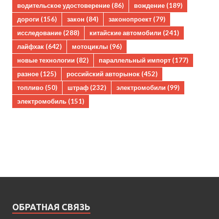
водительское удостоверение
(86)
вождение
(189)
дороги
(156)
закон
(84)
законопроект
(79)
исследование
(288)
китайские автомобили
(241)
лайфхак
(642)
мотоциклы
(96)
новые технологии
(82)
параллельный импорт
(177)
разное
(125)
российский авторынок
(452)
топливо
(50)
штраф
(232)
электромобили
(99)
электромобиль
(151)
ОБРАТНАЯ СВЯЗЬ