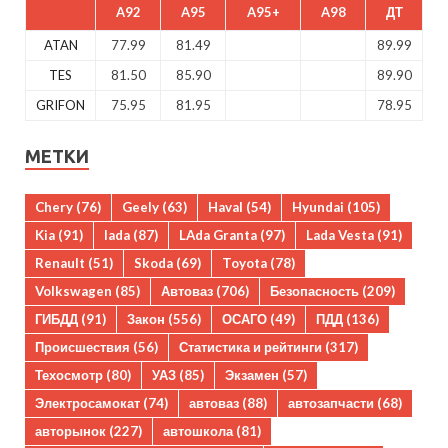
A92
A95
A95+
A98
ДТ
ATAN
77.99
81.49
89.99
TES
81.50
85.90
89.90
GRIFON
75.95
81.95
78.95
МЕТКИ
Chery
(76)
Geely
(63)
Haval
(54)
Hyundai
(105)
Kia
(91)
lada
(87)
LAda Granta
(97)
Lada Vesta
(91)
Renault
(51)
Skoda
(69)
Toyota
(78)
Volkswagen
(85)
Автоваз
(706)
Безопасность
(209)
ГИБДД
(91)
Закон
(556)
ОСАГО
(49)
ПДД
(136)
Происшествия
(56)
Статистика и рейтинги
(317)
Техосмотр
(80)
УАЗ
(85)
Экзамен
(57)
Электросамокат
(74)
автоваз
(88)
автозапчасти
(68)
авторынок
(227)
автошкола
(81)