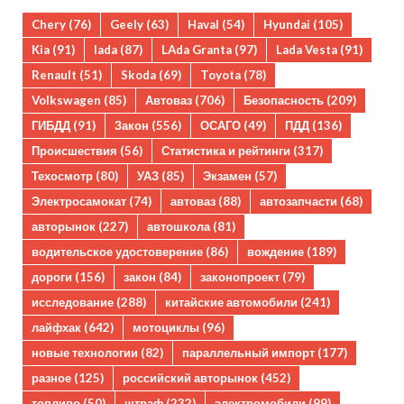
Chery
(76)
Geely
(63)
Haval
(54)
Hyundai
(105)
Kia
(91)
lada
(87)
LAda Granta
(97)
Lada Vesta
(91)
Renault
(51)
Skoda
(69)
Toyota
(78)
Volkswagen
(85)
Автоваз
(706)
Безопасность
(209)
ГИБДД
(91)
Закон
(556)
ОСАГО
(49)
ПДД
(136)
Происшествия
(56)
Статистика и рейтинги
(317)
Техосмотр
(80)
УАЗ
(85)
Экзамен
(57)
Электросамокат
(74)
автоваз
(88)
автозапчасти
(68)
авторынок
(227)
автошкола
(81)
водительское удостоверение
(86)
вождение
(189)
дороги
(156)
закон
(84)
законопроект
(79)
исследование
(288)
китайские автомобили
(241)
лайфхак
(642)
мотоциклы
(96)
новые технологии
(82)
параллельный импорт
(177)
разное
(125)
российский авторынок
(452)
топливо
(50)
штраф
(232)
электромобили
(99)