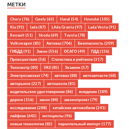
МЕТКИ
Chery
(76)
Geely
(63)
Haval
(54)
Hyundai
(105)
Kia
(91)
lada
(87)
LAda Granta
(97)
Lada Vesta
(91)
Renault
(51)
Skoda
(69)
Toyota
(78)
Volkswagen
(85)
Автоваз
(706)
Безопасность
(209)
ГИБДД
(91)
Закон
(556)
ОСАГО
(49)
ПДД
(136)
Происшествия
(56)
Статистика и рейтинги
(317)
Техосмотр
(80)
УАЗ
(85)
Экзамен
(57)
Электросамокат
(74)
автоваз
(88)
автозапчасти
(68)
авторынок
(227)
автошкола
(81)
водительское удостоверение
(86)
вождение
(189)
дороги
(156)
закон
(84)
законопроект
(79)
исследование
(288)
китайские автомобили
(241)
лайфхак
(642)
мотоциклы
(96)
новые технологии
(82)
параллельный импорт
(177)