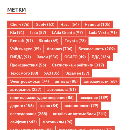
МЕТКИ
Chery
(76)
Geely
(63)
Haval
(54)
Hyundai
(105)
Kia
(91)
lada
(87)
LAda Granta
(97)
Lada Vesta
(91)
Renault
(51)
Skoda
(69)
Toyota
(78)
Volkswagen
(85)
Автоваз
(706)
Безопасность
(209)
ГИБДД
(91)
Закон
(556)
ОСАГО
(49)
ПДД
(136)
Происшествия
(56)
Статистика и рейтинги
(317)
Техосмотр
(80)
УАЗ
(85)
Экзамен
(57)
Электросамокат
(74)
автоваз
(88)
автозапчасти
(68)
авторынок
(227)
автошкола
(81)
водительское удостоверение
(86)
вождение
(189)
дороги
(156)
закон
(84)
законопроект
(79)
исследование
(288)
китайские автомобили
(241)
лайфхак
(642)
мотоциклы
(96)
новые технологии
(82)
параллельный импорт
(177)