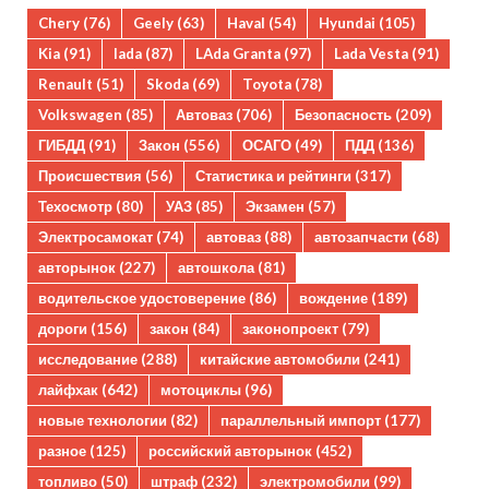
Chery
(76)
Geely
(63)
Haval
(54)
Hyundai
(105)
Kia
(91)
lada
(87)
LAda Granta
(97)
Lada Vesta
(91)
Renault
(51)
Skoda
(69)
Toyota
(78)
Volkswagen
(85)
Автоваз
(706)
Безопасность
(209)
ГИБДД
(91)
Закон
(556)
ОСАГО
(49)
ПДД
(136)
Происшествия
(56)
Статистика и рейтинги
(317)
Техосмотр
(80)
УАЗ
(85)
Экзамен
(57)
Электросамокат
(74)
автоваз
(88)
автозапчасти
(68)
авторынок
(227)
автошкола
(81)
водительское удостоверение
(86)
вождение
(189)
дороги
(156)
закон
(84)
законопроект
(79)
исследование
(288)
китайские автомобили
(241)
лайфхак
(642)
мотоциклы
(96)
новые технологии
(82)
параллельный импорт
(177)
разное
(125)
российский авторынок
(452)
топливо
(50)
штраф
(232)
электромобили
(99)