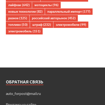
лайфхак
(642)
мотоциклы
(96)
новые технологии
(82)
параллельный импорт
(177)
разное
(125)
российский авторынок
(452)
топливо
(50)
штраф
(232)
электромобили
(99)
электромобиль
(151)
ОБРАТНАЯ СВЯЗЬ
auto_forpost@mail.ru
Реклама на сайте