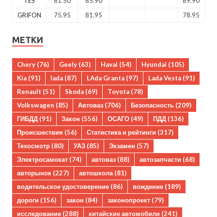
TES
81.50
85.90
89.90
GRIFON
75.95
81.95
78.95
МЕТКИ
Chery
(76)
Geely
(63)
Haval
(54)
Hyundai
(105)
Kia
(91)
lada
(87)
LAda Granta
(97)
Lada Vesta
(91)
Renault
(51)
Skoda
(69)
Toyota
(78)
Volkswagen
(85)
Автоваз
(706)
Безопасность
(209)
ГИБДД
(91)
Закон
(556)
ОСАГО
(49)
ПДД
(136)
Происшествия
(56)
Статистика и рейтинги
(317)
Техосмотр
(80)
УАЗ
(85)
Экзамен
(57)
Электросамокат
(74)
автоваз
(88)
автозапчасти
(68)
авторынок
(227)
автошкола
(81)
водительское удостоверение
(86)
вождение
(189)
дороги
(156)
закон
(84)
законопроект
(79)
исследование
(288)
китайские автомобили
(241)