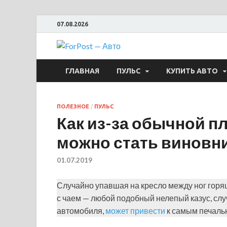
07.08.2026
ForPost —
ГЛАВНАЯ
ПУЛЬС
КУПИТЬ АВТО
ПОЛЕЗНОЕ
/
ПУЛЬС
Как из-за обычной п
можно стать виновн
01.07.2019
Случайно упавшая на кресло между ног горящ
с чаем — любой подобный нелепый казус, сл
автомобиля,
может привести
к самым печаль