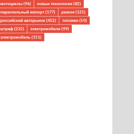
мотоциклы
(96)
новые технологии
(82)
параллельный импорт
(177)
разное
(125)
российский авторынок
(452)
топливо
(50)
штраф
(232)
электромобили
(99)
электромобиль
(151)