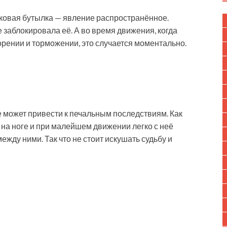
ковая бутылка — явление распространённое.
е заблокировала её. А во время движения, когда
ении и торможении, это случается моментально.
может привести к печальным последствиям. Как
 на ноге и при малейшем движении легко с неё
ежду ними. Так что не стоит искушать судьбу и