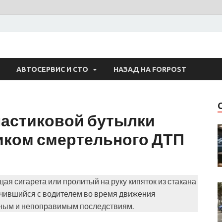
 Авто
АВТОСЕРВИС И СТО
НАЗАД НА FORPOST
ластиковой бутылки
иком смертельного ДТП
ая сигарета или пролитый на руку кипяток из стакана
учившийся с водителем во время движения
ным и непоправимым последствиям.