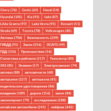
Chery
(76)
Geely
(63)
Haval
(54)
Hyundai
(105)
Kia
(91)
lada
(87)
LAda Granta
(97)
Lada Vesta
(91)
Renault
(51)
Skoda
(69)
Toyota
(78)
Volkswagen
(85)
Автоваз
(706)
Безопасность
(209)
ГИБДД
(91)
Закон
(556)
ОСАГО
(49)
ПДД
(136)
Происшествия
(56)
Статистика и рейтинги
(317)
Техосмотр
(80)
УАЗ
(85)
Экзамен
(57)
Электросамокат
(74)
автоваз
(88)
автозапчасти
(68)
авторынок
(227)
автошкола
(81)
водительское удостоверение
(86)
вождение
(189)
дороги
(156)
закон
(84)
законопроект
(79)
исследование
(288)
китайские автомобили
(241)
лайфхак
(642)