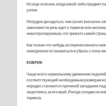
Но еще опаснее, когда какой-либо предмет п
узлом.
Нетрудно догадаться, чем грозит внезапно з
зависимости речь идет о тормозе или акселе
неконтролируемым, что чревато самой страш
Как только что-нибудь из перечисленного ни
немедленно остановиться и убрать с пола л
КОВРИК
Чаще всего нормальному движению педалей 
соответствующий необходимым размерам ков
нередко становится причиной западания педал
зацепляясь за его край. Иногда складки на 
тормоза.