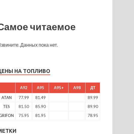
Самое читаемое
звините. Данных пока нет.
ЦЕНЫ НА ТОПЛИВО
A92
A95
A95+
A98
ДТ
ATAN
77.99
81.49
89.99
TES
81.50
85.90
89.90
GRIFON
75.95
81.95
78.95
МЕТКИ