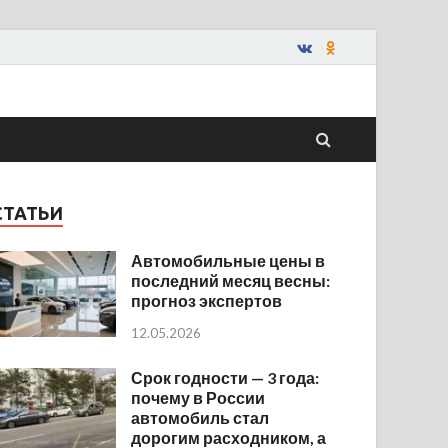
СТАТЬИ
Автомобильные цены в
последний месяц весны:
прогноз экспертов
12.05.2026
Срок годности — 3 года:
почему в России
автомобиль стал
дорогим расходником, а