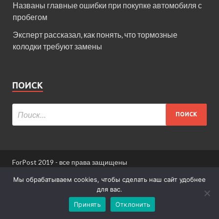
Названы главные ошибки при покупке автомобиля с
пробегом
Эксперт рассказал, как понять, что тормозные
колодки требуют замены
ПОИСК
ForPost 2019 - все права защищены
При использовании материалов сайта ссылка
Мы обрабатываем cookies, чтобы сделать наш сайт удобнее
обязательна.
для вас.
Принять
Отклонить
Информация для пользователей сайта