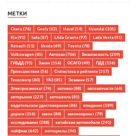
МЕТКИ
Chery
(76)
Geely
(63)
Haval
(54)
Hyundai
(105)
Kia
(91)
lada
(87)
LAda Granta
(97)
Lada Vesta
(91)
Renault
(51)
Skoda
(69)
Toyota
(78)
Volkswagen
(85)
Автоваз
(706)
Безопасность
(209)
ГИБДД
(91)
Закон
(556)
ОСАГО
(49)
ПДД
(136)
Происшествия
(56)
Статистика и рейтинги
(317)
Техосмотр
(80)
УАЗ
(85)
Экзамен
(57)
Электросамокат
(74)
автоваз
(88)
автозапчасти
(68)
авторынок
(227)
автошкола
(81)
водительское удостоверение
(86)
вождение
(189)
дороги
(156)
закон
(84)
законопроект
(79)
исследование
(288)
китайские автомобили
(241)
лайфхак
(642)
мотоциклы
(96)