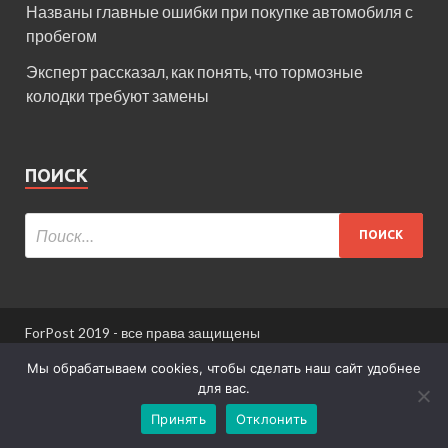
Названы главные ошибки при покупке автомобиля с
пробегом
Эксперт рассказал, как понять, что тормозные
колодки требуют замены
ПОИСК
ForPost 2019 - все права защищены
При использовании материалов сайта ссылка
Мы обрабатываем cookies, чтобы сделать наш сайт удобнее
обязательна.
для вас.
Принять
Отклонить
Информация для пользователей сайта