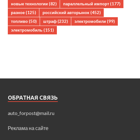
новые технологии
(82)
параллельный импорт
(177)
разное
(125)
российский авторынок
(452)
топливо
(50)
штраф
(232)
электромобили
(99)
электромобиль
(151)
ОБРАТНАЯ СВЯЗЬ
auto_forpost@mail.ru
Реклама на сайте