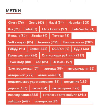
МЕТКИ
Chery
(76)
Geely
(63)
Haval
(54)
Hyundai
(105)
Kia
(91)
lada
(87)
LAda Granta
(97)
Lada Vesta
(91)
Renault
(51)
Skoda
(69)
Toyota
(78)
Volkswagen
(85)
Автоваз
(706)
Безопасность
(209)
ГИБДД
(91)
Закон
(556)
ОСАГО
(49)
ПДД
(136)
Происшествия
(56)
Статистика и рейтинги
(317)
Техосмотр
(80)
УАЗ
(85)
Экзамен
(57)
Электросамокат
(74)
автоваз
(88)
автозапчасти
(68)
авторынок
(227)
автошкола
(81)
водительское удостоверение
(86)
вождение
(189)
дороги
(156)
закон
(84)
законопроект
(79)
исследование
(288)
китайские автомобили
(241)
лайфхак
(642)
мотоциклы
(96)