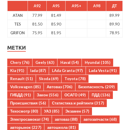
A92
A95
A95+
A98
ДТ
ATAN
77.99
81.49
89.99
TES
81.50
85.90
89.90
GRIFON
75.95
81.95
78.95
МЕТКИ
Chery
(76)
Geely
(63)
Haval
(54)
Hyundai
(105)
Kia
(91)
lada
(87)
LAda Granta
(97)
Lada Vesta
(91)
Renault
(51)
Skoda
(69)
Toyota
(78)
Volkswagen
(85)
Автоваз
(706)
Безопасность
(209)
ГИБДД
(91)
Закон
(556)
ОСАГО
(49)
ПДД
(136)
Происшествия
(56)
Статистика и рейтинги
(317)
Техосмотр
(80)
УАЗ
(85)
Экзамен
(57)
Электросамокат
(74)
автоваз
(88)
автозапчасти
(68)
авторынок
(227)
автошкола
(81)