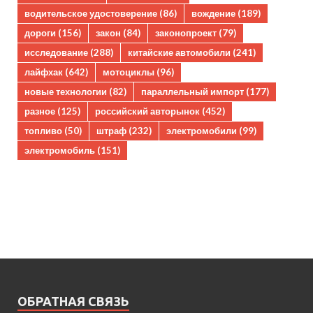
водительское удостоверение
(86)
вождение
(189)
дороги
(156)
закон
(84)
законопроект
(79)
исследование
(288)
китайские автомобили
(241)
лайфхак
(642)
мотоциклы
(96)
новые технологии
(82)
параллельный импорт
(177)
разное
(125)
российский авторынок
(452)
топливо
(50)
штраф
(232)
электромобили
(99)
электромобиль
(151)
ОБРАТНАЯ СВЯЗЬ