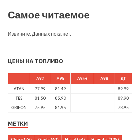
Самое читаемое
Извините. Данных пока нет.
ЦЕНЫ НА ТОПЛИВО
A92
A95
A95+
A98
ДТ
ATAN
77.99
81.49
89.99
TES
81.50
85.90
89.90
GRIFON
75.95
81.95
78.95
МЕТКИ
Chery
(76)
Geely
(63)
Haval
(54)
Hyundai
(105)