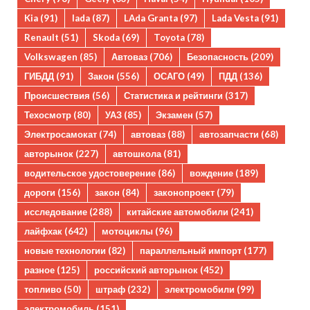
Kia
(91)
lada
(87)
LAda Granta
(97)
Lada Vesta
(91)
Renault
(51)
Skoda
(69)
Toyota
(78)
Volkswagen
(85)
Автоваз
(706)
Безопасность
(209)
ГИБДД
(91)
Закон
(556)
ОСАГО
(49)
ПДД
(136)
Происшествия
(56)
Статистика и рейтинги
(317)
Техосмотр
(80)
УАЗ
(85)
Экзамен
(57)
Электросамокат
(74)
автоваз
(88)
автозапчасти
(68)
авторынок
(227)
автошкола
(81)
водительское удостоверение
(86)
вождение
(189)
дороги
(156)
закон
(84)
законопроект
(79)
исследование
(288)
китайские автомобили
(241)
лайфхак
(642)
мотоциклы
(96)
новые технологии
(82)
параллельный импорт
(177)
разное
(125)
российский авторынок
(452)
топливо
(50)
штраф
(232)
электромобили
(99)
электромобиль
(151)