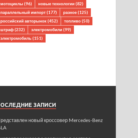
мотоциклы
(96)
новые технологии
(82)
параллельный импорт
(177)
разное
(125)
российский авторынок
(452)
топливо
(50)
штраф
(232)
электромобили
(99)
электромобиль
(151)
ПОСЛЕДНИЕ ЗАПИСИ
редставлен новый кроссовер Mercedes-Benz
GLA