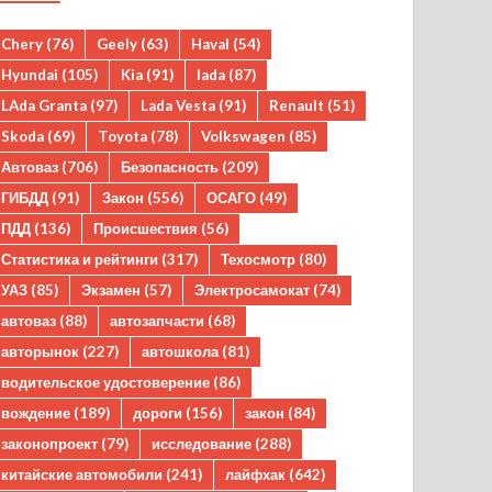
Chery
(76)
Geely
(63)
Haval
(54)
Hyundai
(105)
Kia
(91)
lada
(87)
LAda Granta
(97)
Lada Vesta
(91)
Renault
(51)
Skoda
(69)
Toyota
(78)
Volkswagen
(85)
Автоваз
(706)
Безопасность
(209)
ГИБДД
(91)
Закон
(556)
ОСАГО
(49)
ПДД
(136)
Происшествия
(56)
Статистика и рейтинги
(317)
Техосмотр
(80)
УАЗ
(85)
Экзамен
(57)
Электросамокат
(74)
автоваз
(88)
автозапчасти
(68)
авторынок
(227)
автошкола
(81)
водительское удостоверение
(86)
вождение
(189)
дороги
(156)
закон
(84)
законопроект
(79)
исследование
(288)
китайские автомобили
(241)
лайфхак
(642)