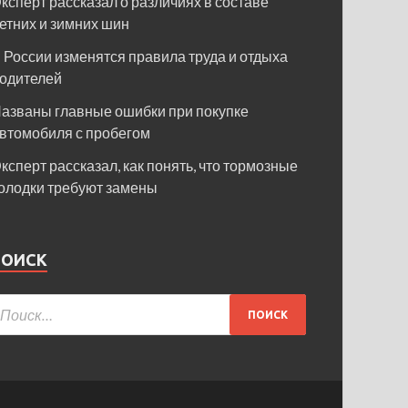
ксперт рассказал о различиях в составе
етних и зимних шин
 России изменятся правила труда и отдыха
одителей
азваны главные ошибки при покупке
втомобиля с пробегом
ксперт рассказал, как понять, что тормозные
олодки требуют замены
ПОИСК