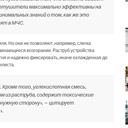
гнетушители максимально эффективны на
инимальных знаний о том, как же это
рят в МЧС.
я. Но они не позволяют, например, слегка
чинающееся возгорание. Раструб устройства
гня и надежно фиксировать, иначе охлажденная до
илиста.
 Кроме того, углекислотная смесь,
м из раструба, содержит токсические
в нужную сторону», — цитирует
».