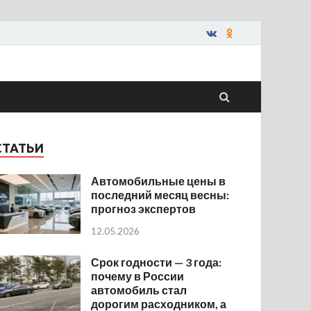
СТАТЬИ
Автомобильные цены в
последний месяц весны:
прогноз экспертов
12.05.2026
Срок годности — 3 года:
почему в России
автомобиль стал
дорогим расходником, а