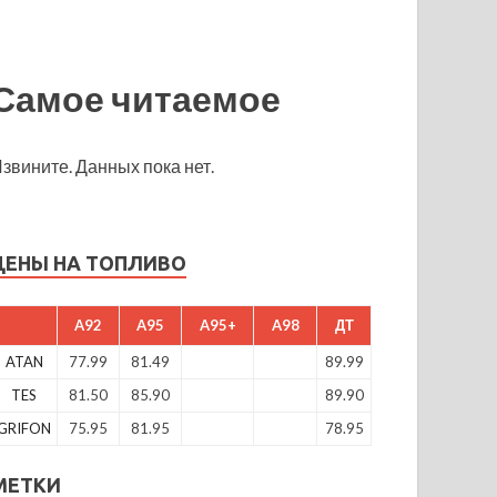
Самое читаемое
звините. Данных пока нет.
ЦЕНЫ НА ТОПЛИВО
A92
A95
A95+
A98
ДТ
ATAN
77.99
81.49
89.99
TES
81.50
85.90
89.90
GRIFON
75.95
81.95
78.95
МЕТКИ