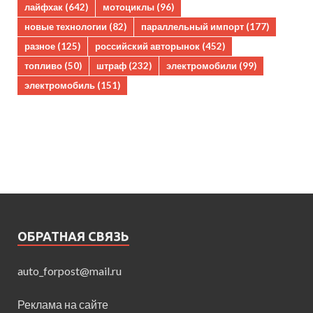
лайфхак
(642)
мотоциклы
(96)
новые технологии
(82)
параллельный импорт
(177)
разное
(125)
российский авторынок
(452)
топливо
(50)
штраф
(232)
электромобили
(99)
электромобиль
(151)
ОБРАТНАЯ СВЯЗЬ
auto_forpost@mail.ru
Реклама на сайте