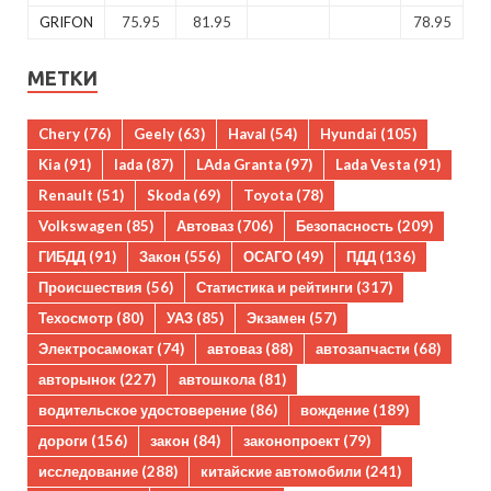
GRIFON
75.95
81.95
78.95
МЕТКИ
Chery
(76)
Geely
(63)
Haval
(54)
Hyundai
(105)
Kia
(91)
lada
(87)
LAda Granta
(97)
Lada Vesta
(91)
Renault
(51)
Skoda
(69)
Toyota
(78)
Volkswagen
(85)
Автоваз
(706)
Безопасность
(209)
ГИБДД
(91)
Закон
(556)
ОСАГО
(49)
ПДД
(136)
Происшествия
(56)
Статистика и рейтинги
(317)
Техосмотр
(80)
УАЗ
(85)
Экзамен
(57)
Электросамокат
(74)
автоваз
(88)
автозапчасти
(68)
авторынок
(227)
автошкола
(81)
водительское удостоверение
(86)
вождение
(189)
дороги
(156)
закон
(84)
законопроект
(79)
исследование
(288)
китайские автомобили
(241)