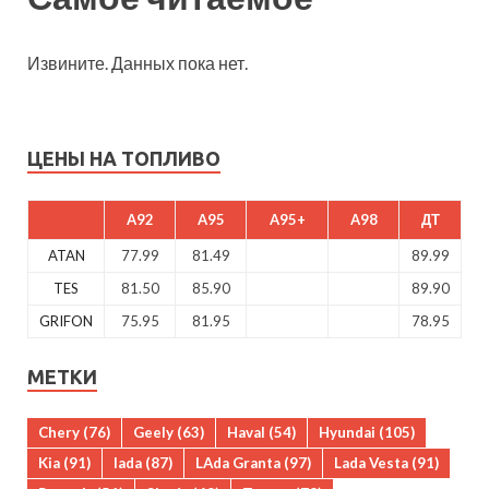
Извините. Данных пока нет.
ЦЕНЫ НА ТОПЛИВО
A92
A95
A95+
A98
ДТ
ATAN
77.99
81.49
89.99
TES
81.50
85.90
89.90
GRIFON
75.95
81.95
78.95
МЕТКИ
Chery
(76)
Geely
(63)
Haval
(54)
Hyundai
(105)
Kia
(91)
lada
(87)
LAda Granta
(97)
Lada Vesta
(91)