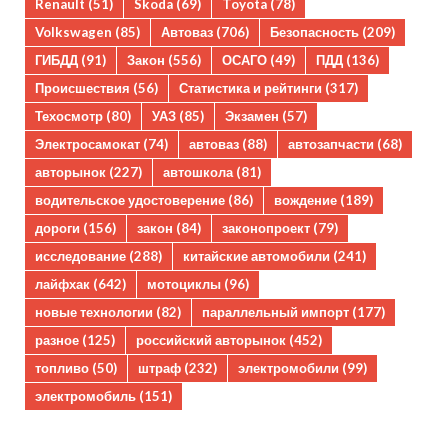
Renault
(51)
Skoda
(69)
Toyota
(78)
Volkswagen
(85)
Автоваз
(706)
Безопасность
(209)
ГИБДД
(91)
Закон
(556)
ОСАГО
(49)
ПДД
(136)
Происшествия
(56)
Статистика и рейтинги
(317)
Техосмотр
(80)
УАЗ
(85)
Экзамен
(57)
Электросамокат
(74)
автоваз
(88)
автозапчасти
(68)
авторынок
(227)
автошкола
(81)
водительское удостоверение
(86)
вождение
(189)
дороги
(156)
закон
(84)
законопроект
(79)
исследование
(288)
китайские автомобили
(241)
лайфхак
(642)
мотоциклы
(96)
новые технологии
(82)
параллельный импорт
(177)
разное
(125)
российский авторынок
(452)
топливо
(50)
штраф
(232)
электромобили
(99)
электромобиль
(151)