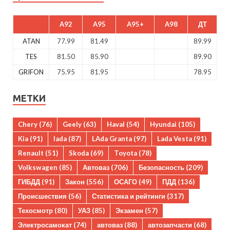
A92
A95
A95+
A98
ДТ
ATAN
77.99
81.49
89.99
TES
81.50
85.90
89.90
GRIFON
75.95
81.95
78.95
МЕТКИ
Chery
(76)
Geely
(63)
Haval
(54)
Hyundai
(105)
Kia
(91)
lada
(87)
LAda Granta
(97)
Lada Vesta
(91)
Renault
(51)
Skoda
(69)
Toyota
(78)
Volkswagen
(85)
Автоваз
(706)
Безопасность
(209)
ГИБДД
(91)
Закон
(556)
ОСАГО
(49)
ПДД
(136)
Происшествия
(56)
Статистика и рейтинги
(317)
Техосмотр
(80)
УАЗ
(85)
Экзамен
(57)
Электросамокат
(74)
автоваз
(88)
автозапчасти
(68)