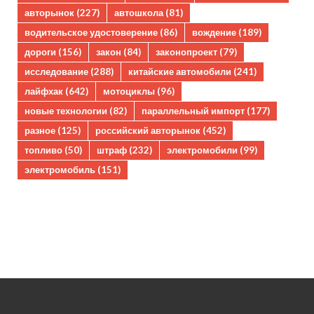
авторынок
(227)
автошкола
(81)
водительское удостоверение
(86)
вождение
(189)
дороги
(156)
закон
(84)
законопроект
(79)
исследование
(288)
китайские автомобили
(241)
лайфхак
(642)
мотоциклы
(96)
новые технологии
(82)
параллельный импорт
(177)
разное
(125)
российский авторынок
(452)
топливо
(50)
штраф
(232)
электромобили
(99)
электромобиль
(151)