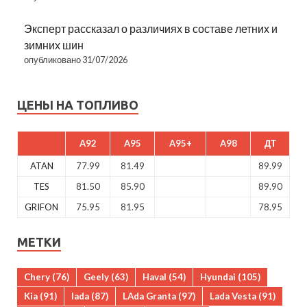
Эксперт рассказал о различиях в составе летних и
зимних шин
опубликовано 31/07/2026
ЦЕНЫ НА ТОПЛИВО
A92
A95
A95+
A98
ДТ
ATAN
77.99
81.49
89.99
TES
81.50
85.90
89.90
GRIFON
75.95
81.95
78.95
МЕТКИ
Chery
(76)
Geely
(63)
Haval
(54)
Hyundai
(105)
Kia
(91)
lada
(87)
LAda Granta
(97)
Lada Vesta
(91)