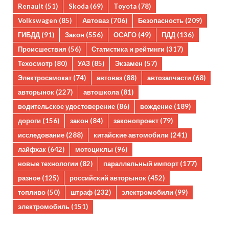
Renault
(51)
Skoda
(69)
Toyota
(78)
Volkswagen
(85)
Автоваз
(706)
Безопасность
(209)
ГИБДД
(91)
Закон
(556)
ОСАГО
(49)
ПДД
(136)
Происшествия
(56)
Статистика и рейтинги
(317)
Техосмотр
(80)
УАЗ
(85)
Экзамен
(57)
Электросамокат
(74)
автоваз
(88)
автозапчасти
(68)
авторынок
(227)
автошкола
(81)
водительское удостоверение
(86)
вождение
(189)
дороги
(156)
закон
(84)
законопроект
(79)
исследование
(288)
китайские автомобили
(241)
лайфхак
(642)
мотоциклы
(96)
новые технологии
(82)
параллельный импорт
(177)
разное
(125)
российский авторынок
(452)
топливо
(50)
штраф
(232)
электромобили
(99)
электромобиль
(151)