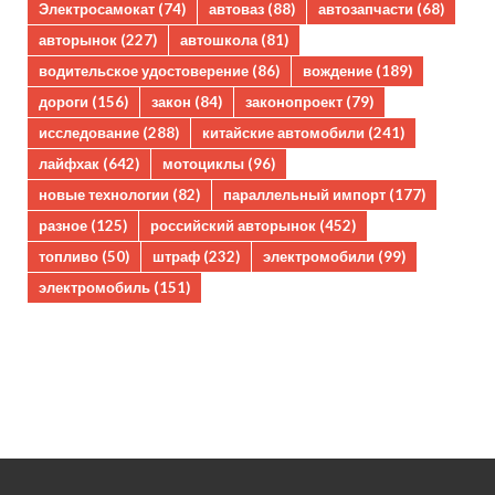
Электросамокат
(74)
автоваз
(88)
автозапчасти
(68)
авторынок
(227)
автошкола
(81)
водительское удостоверение
(86)
вождение
(189)
дороги
(156)
закон
(84)
законопроект
(79)
исследование
(288)
китайские автомобили
(241)
лайфхак
(642)
мотоциклы
(96)
новые технологии
(82)
параллельный импорт
(177)
разное
(125)
российский авторынок
(452)
топливо
(50)
штраф
(232)
электромобили
(99)
электромобиль
(151)