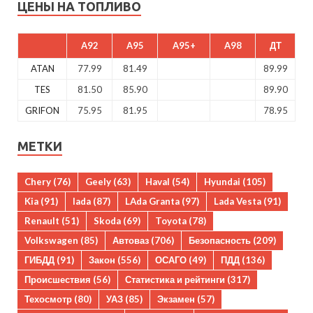
ЦЕНЫ НА ТОПЛИВО
A92
A95
A95+
A98
ДТ
ATAN
77.99
81.49
89.99
TES
81.50
85.90
89.90
GRIFON
75.95
81.95
78.95
МЕТКИ
Chery
(76)
Geely
(63)
Haval
(54)
Hyundai
(105)
Kia
(91)
lada
(87)
LAda Granta
(97)
Lada Vesta
(91)
Renault
(51)
Skoda
(69)
Toyota
(78)
Volkswagen
(85)
Автоваз
(706)
Безопасность
(209)
ГИБДД
(91)
Закон
(556)
ОСАГО
(49)
ПДД
(136)
Происшествия
(56)
Статистика и рейтинги
(317)
Техосмотр
(80)
УАЗ
(85)
Экзамен
(57)