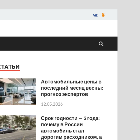
СТАТЬИ
Автомобильные цены в
последний месяц весны:
прогноз экспертов
12.05.2026
Срок годности — 3 года:
почему в России
автомобиль стал
дорогим расходником, а