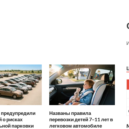
И
 предупредили
Названы правила
 о рисках
перевозки детей 7–11 лет в
ьной парковки
легковом автомобиле