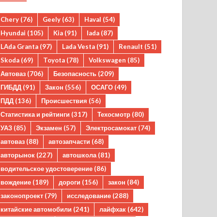
Chery
(76)
Geely
(63)
Haval
(54)
Hyundai
(105)
Kia
(91)
lada
(87)
LAda Granta
(97)
Lada Vesta
(91)
Renault
(51)
Skoda
(69)
Toyota
(78)
Volkswagen
(85)
Автоваз
(706)
Безопасность
(209)
ГИБДД
(91)
Закон
(556)
ОСАГО
(49)
ПДД
(136)
Происшествия
(56)
Статистика и рейтинги
(317)
Техосмотр
(80)
УАЗ
(85)
Экзамен
(57)
Электросамокат
(74)
автоваз
(88)
автозапчасти
(68)
авторынок
(227)
автошкола
(81)
водительское удостоверение
(86)
вождение
(189)
дороги
(156)
закон
(84)
законопроект
(79)
исследование
(288)
китайские автомобили
(241)
лайфхак
(642)