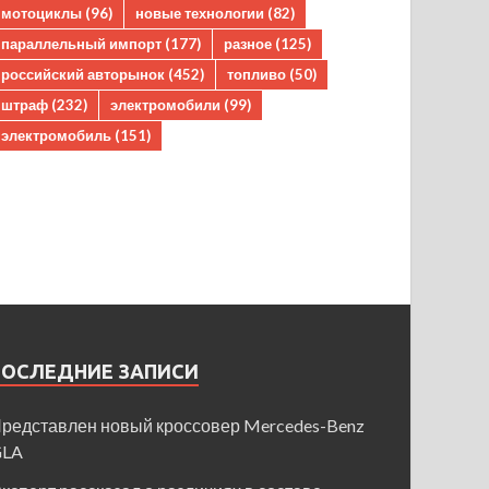
мотоциклы
(96)
новые технологии
(82)
параллельный импорт
(177)
разное
(125)
российский авторынок
(452)
топливо
(50)
штраф
(232)
электромобили
(99)
электромобиль
(151)
ПОСЛЕДНИЕ ЗАПИСИ
редставлен новый кроссовер Mercedes-Benz
GLA