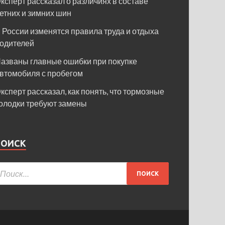
ксперт рассказал о различиях в составе
етних и зимних шин
 России изменятся правила труда и отдыха
одителей
азваны главные ошибки при покупке
втомобиля с пробегом
ксперт рассказал, как понять, что тормозные
олодки требуют замены
ПОИСК