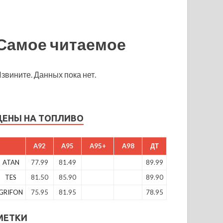
Самое читаемое
звините. Данных пока нет.
ЦЕНЫ НА ТОПЛИВО
A92
A95
A95+
A98
ДТ
ATAN
77.99
81.49
89.99
TES
81.50
85.90
89.90
GRIFON
75.95
81.95
78.95
МЕТКИ