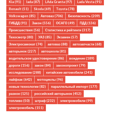
Kia
(91)
lada
(87)
LAda Granta
(97)
Lada Vesta
(91)
Renault
(51)
Skoda
(69)
Toyota
(78)
Volkswagen
(85)
Автоваз
(706)
Безопасность
(209)
ГИБДД
(91)
Закон
(556)
ОСАГО
(49)
ПДД
(136)
Происшествия
(56)
Статистика и рейтинги
(317)
Техосмотр
(80)
УАЗ
(85)
Экзамен
(57)
Электросамокат
(74)
автоваз
(88)
автозапчасти
(68)
авторынок
(227)
автошкола
(81)
водительское удостоверение
(86)
вождение
(189)
дороги
(156)
закон
(84)
законопроект
(79)
исследование
(288)
китайские автомобили
(241)
лайфхак
(642)
мотоциклы
(96)
новые технологии
(82)
параллельный импорт
(177)
разное
(125)
российский авторынок
(452)
топливо
(50)
штраф
(232)
электромобили
(99)
электромобиль
(151)