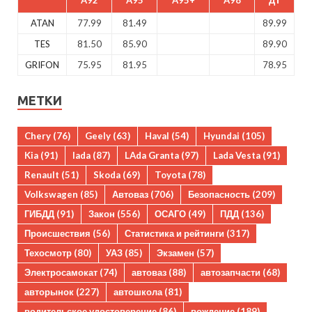
ATAN
77.99
81.49
89.99
TES
81.50
85.90
89.90
GRIFON
75.95
81.95
78.95
МЕТКИ
Chery
(76)
Geely
(63)
Haval
(54)
Hyundai
(105)
Kia
(91)
lada
(87)
LAda Granta
(97)
Lada Vesta
(91)
Renault
(51)
Skoda
(69)
Toyota
(78)
Volkswagen
(85)
Автоваз
(706)
Безопасность
(209)
ГИБДД
(91)
Закон
(556)
ОСАГО
(49)
ПДД
(136)
Происшествия
(56)
Статистика и рейтинги
(317)
Техосмотр
(80)
УАЗ
(85)
Экзамен
(57)
Электросамокат
(74)
автоваз
(88)
автозапчасти
(68)
авторынок
(227)
автошкола
(81)
водительское удостоверение
(86)
вождение
(189)