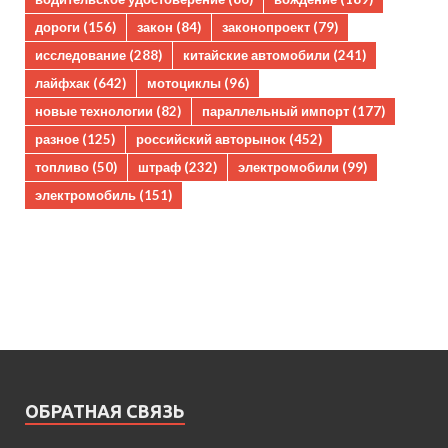
дороги
(156)
закон
(84)
законопроект
(79)
исследование
(288)
китайские автомобили
(241)
лайфхак
(642)
мотоциклы
(96)
новые технологии
(82)
параллельный импорт
(177)
разное
(125)
российский авторынок
(452)
топливо
(50)
штраф
(232)
электромобили
(99)
электромобиль
(151)
ОБРАТНАЯ СВЯЗЬ