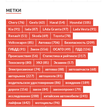
МЕТКИ
Chery
(76)
Geely
(63)
Haval
(54)
Hyundai
(105)
Kia
(91)
lada
(87)
LAda Granta
(97)
Lada Vesta
(91)
Renault
(51)
Skoda
(69)
Toyota
(78)
Volkswagen
(85)
Автоваз
(706)
Безопасность
(209)
ГИБДД
(91)
Закон
(556)
ОСАГО
(49)
ПДД
(136)
Происшествия
(56)
Статистика и рейтинги
(317)
Техосмотр
(80)
УАЗ
(85)
Экзамен
(57)
Электросамокат
(74)
автоваз
(88)
автозапчасти
(68)
авторынок
(227)
автошкола
(81)
водительское удостоверение
(86)
вождение
(189)
дороги
(156)
закон
(84)
законопроект
(79)
исследование
(288)
китайские автомобили
(241)
лайфхак
(642)
мотоциклы
(96)