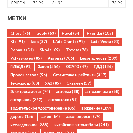
GRIFON
75.95
81.95
78.95
МЕТКИ
Chery
(76)
Geely
(63)
Haval
(54)
Hyundai
(105)
Kia
(91)
lada
(87)
LAda Granta
(97)
Lada Vesta
(91)
Renault
(51)
Skoda
(69)
Toyota
(78)
Volkswagen
(85)
Автоваз
(706)
Безопасность
(209)
ГИБДД
(91)
Закон
(556)
ОСАГО
(49)
ПДД
(136)
Происшествия
(56)
Статистика и рейтинги
(317)
Техосмотр
(80)
УАЗ
(85)
Экзамен
(57)
Электросамокат
(74)
автоваз
(88)
автозапчасти
(68)
авторынок
(227)
автошкола
(81)
водительское удостоверение
(86)
вождение
(189)
дороги
(156)
закон
(84)
законопроект
(79)
исследование
(288)
китайские автомобили
(241)
лайфхак
(642)
мотоциклы
(96)