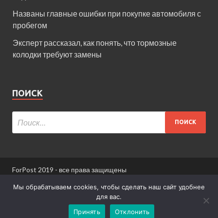
Названы главные ошибки при покупке автомобиля с
пробегом
Эксперт рассказал, как понять, что тормозные
колодки требуют замены
ПОИСК
ForPost 2019 - все права защищены
При использовании материалов сайта ссылка
Мы обрабатываем cookies, чтобы сделать наш сайт удобнее
обязательна.
для вас.
Принять
Отклонить
Информация для пользователей сайта