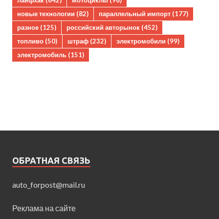
новые технологии
(82)
параллельный импорт
(177)
разное
(125)
российский авторынок
(452)
топливо
(50)
штраф
(232)
электромобили
(99)
электромобиль
(151)
ОБРАТНАЯ СВЯЗЬ
auto_forpost@mail.ru
Реклама на сайте