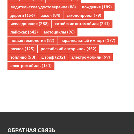
водительское удостоверение
(86)
вождение
(189)
дороги
(156)
закон
(84)
законопроект
(79)
исследование
(288)
китайские автомобили
(241)
лайфхак
(642)
мотоциклы
(96)
новые технологии
(82)
параллельный импорт
(177)
разное
(125)
российский авторынок
(452)
топливо
(50)
штраф
(232)
электромобили
(99)
электромобиль
(151)
ОБРАТНАЯ СВЯЗЬ