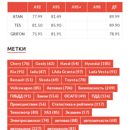
A92
A95
A95+
A98
ДТ
ATAN
77.99
81.49
89.99
TES
81.50
85.90
89.90
GRIFON
75.95
81.95
78.95
МЕТКИ
Chery
(76)
Geely
(63)
Haval
(54)
Hyundai
(105)
Kia
(91)
lada
(87)
LAda Granta
(97)
Lada Vesta
(91)
Renault
(51)
Skoda
(69)
Toyota
(78)
Volkswagen
(85)
Автоваз
(706)
Безопасность
(209)
ГИБДД
(91)
Закон
(556)
ОСАГО
(49)
ПДД
(136)
Происшествия
(56)
Статистика и рейтинги
(317)
Техосмотр
(80)
УАЗ
(85)
Экзамен
(57)
Электросамокат
(74)
автоваз
(88)
автозапчасти
(68)
авторынок
(227)
автошкола
(81)