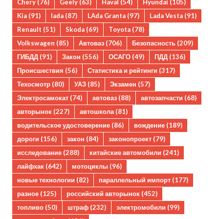
Chery
(76)
Geely
(63)
Haval
(54)
Hyundai
(105)
Kia
(91)
lada
(87)
LAda Granta
(97)
Lada Vesta
(91)
Renault
(51)
Skoda
(69)
Toyota
(78)
Volkswagen
(85)
Автоваз
(706)
Безопасность
(209)
ГИБДД
(91)
Закон
(556)
ОСАГО
(49)
ПДД
(136)
Происшествия
(56)
Статистика и рейтинги
(317)
Техосмотр
(80)
УАЗ
(85)
Экзамен
(57)
Электросамокат
(74)
автоваз
(88)
автозапчасти
(68)
авторынок
(227)
автошкола
(81)
водительское удостоверение
(86)
вождение
(189)
дороги
(156)
закон
(84)
законопроект
(79)
исследование
(288)
китайские автомобили
(241)
лайфхак
(642)
мотоциклы
(96)
новые технологии
(82)
параллельный импорт
(177)
разное
(125)
российский авторынок
(452)
топливо
(50)
штраф
(232)
электромобили
(99)