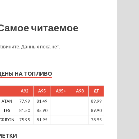
Самое читаемое
звините. Данных пока нет.
ЦЕНЫ НА ТОПЛИВО
A92
A95
A95+
A98
ДТ
ATAN
77.99
81.49
89.99
TES
81.50
85.90
89.90
GRIFON
75.95
81.95
78.95
МЕТКИ