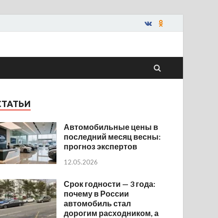
СТАТЬИ
Автомобильные цены в
последний месяц весны:
прогноз экспертов
12.05.2026
Срок годности — 3 года:
почему в России
автомобиль стал
дорогим расходником, а