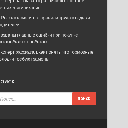
ксперт рассказал о различиях в составе
етних и зимних шин
 России изменятся правила труда и отдыха
одителей
азваны главные ошибки при покупке
втомобиля с пробегом
ксперт рассказал, как понять, что тормозные
олодки требуют замены
ПОИСК