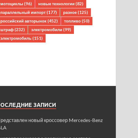
мотоциклы
(96)
новые технологии
(82)
параллельный импорт
(177)
разное
(125)
российский авторынок
(452)
топливо
(50)
штраф
(232)
электромобили
(99)
электромобиль
(151)
ПОСЛЕДНИЕ ЗАПИСИ
редставлен новый кроссовер Mercedes-Benz
GLA