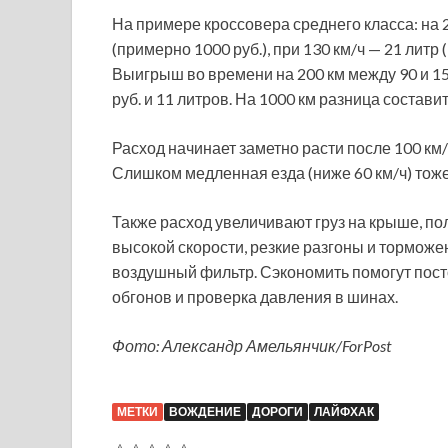
На примере кроссовера среднего класса: на 2
(примерно 1000 руб.), при 130 км/ч — 21 литр (
Выигрыш во времени на 200 км между 90 и 150
руб. и 11 литров. На 1000 км разница составит
Расход начинает заметно расти после 100 км/
Слишком медленная езда (ниже 60 км/ч) тож
Также расход увеличивают груз на крыше, по
высокой скорости, резкие разгоны и торможе
воздушный фильтр. Сэкономить помогут пост
обгонов и проверка давления в шинах.
Фото: Александр Амельянчик/ForPost
МЕТКИ
ВОЖДЕНИЕ
ДОРОГИ
ЛАЙФХАК