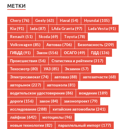
МЕТКИ
Chery
(76)
Geely
(63)
Haval
(54)
Hyundai
(105)
Kia
(91)
lada
(87)
LAda Granta
(97)
Lada Vesta
(91)
Renault
(51)
Skoda
(69)
Toyota
(78)
Volkswagen
(85)
Автоваз
(706)
Безопасность
(209)
ГИБДД
(91)
Закон
(556)
ОСАГО
(49)
ПДД
(136)
Происшествия
(56)
Статистика и рейтинги
(317)
Техосмотр
(80)
УАЗ
(85)
Экзамен
(57)
Электросамокат
(74)
автоваз
(88)
автозапчасти
(68)
авторынок
(227)
автошкола
(81)
водительское удостоверение
(86)
вождение
(189)
дороги
(156)
закон
(84)
законопроект
(79)
исследование
(288)
китайские автомобили
(241)
лайфхак
(642)
мотоциклы
(96)
новые технологии
(82)
параллельный импорт
(177)