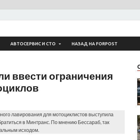
 Авто
АВТОСЕРВИС И СТО
НАЗАД НА FORPOST
ли ввести ограничения
оциклов
сного лавирования для мотоциклистов выступила
ратиться в Минтранс. По мнению Бессараб, так
тальным исходом.