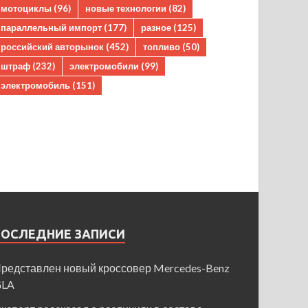
мотоциклы
(96)
новые технологии
(82)
параллельный импорт
(177)
разное
(125)
российский авторынок
(452)
топливо
(50)
штраф
(232)
электромобили
(99)
электромобиль
(151)
ПОСЛЕДНИЕ ЗАПИСИ
редставлен новый кроссовер Mercedes-Benz
GLA