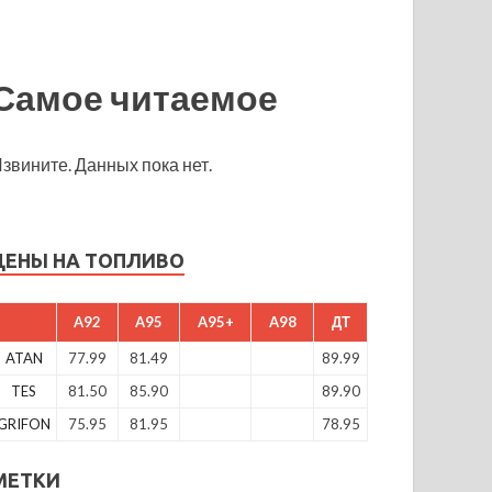
Самое читаемое
звините. Данных пока нет.
ЦЕНЫ НА ТОПЛИВО
A92
A95
A95+
A98
ДТ
ATAN
77.99
81.49
89.99
TES
81.50
85.90
89.90
GRIFON
75.95
81.95
78.95
МЕТКИ