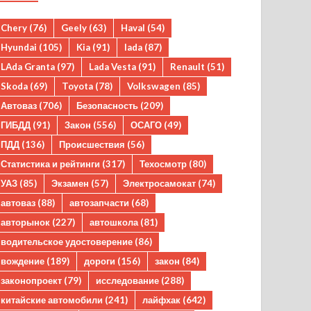
Chery
(76)
Geely
(63)
Haval
(54)
Hyundai
(105)
Kia
(91)
lada
(87)
LAda Granta
(97)
Lada Vesta
(91)
Renault
(51)
Skoda
(69)
Toyota
(78)
Volkswagen
(85)
Автоваз
(706)
Безопасность
(209)
ГИБДД
(91)
Закон
(556)
ОСАГО
(49)
ПДД
(136)
Происшествия
(56)
Статистика и рейтинги
(317)
Техосмотр
(80)
УАЗ
(85)
Экзамен
(57)
Электросамокат
(74)
автоваз
(88)
автозапчасти
(68)
авторынок
(227)
автошкола
(81)
водительское удостоверение
(86)
вождение
(189)
дороги
(156)
закон
(84)
законопроект
(79)
исследование
(288)
китайские автомобили
(241)
лайфхак
(642)