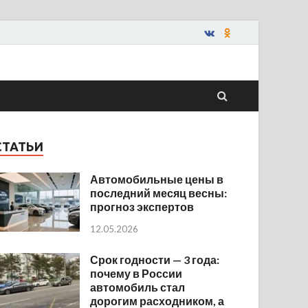
СТАТЬИ
Автомобильные цены в
последний месяц весны:
прогноз экспертов
12.05.2026
Срок годности — 3 года:
почему в России
автомобиль стал
дорогим расходником, а