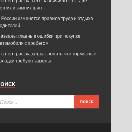
ксперт рассказал о различиях в составе
етних и зимних шин
 России изменятся правила труда и отдыха
одителей
азваны главные ошибки при покупке
втомобиля с пробегом
ксперт рассказал, как понять, что тормозные
олодки требуют замены
ПОИСК