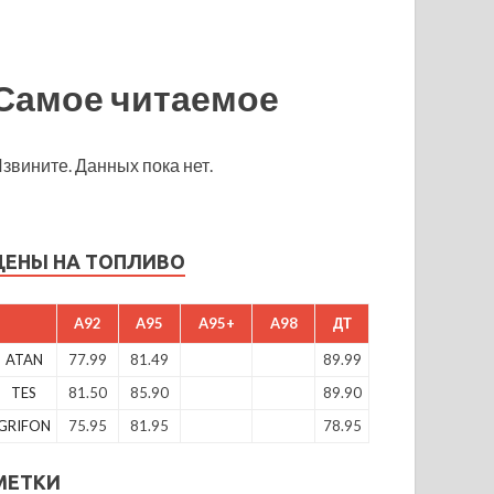
Самое читаемое
звините. Данных пока нет.
ЦЕНЫ НА ТОПЛИВО
A92
A95
A95+
A98
ДТ
ATAN
77.99
81.49
89.99
TES
81.50
85.90
89.90
GRIFON
75.95
81.95
78.95
МЕТКИ