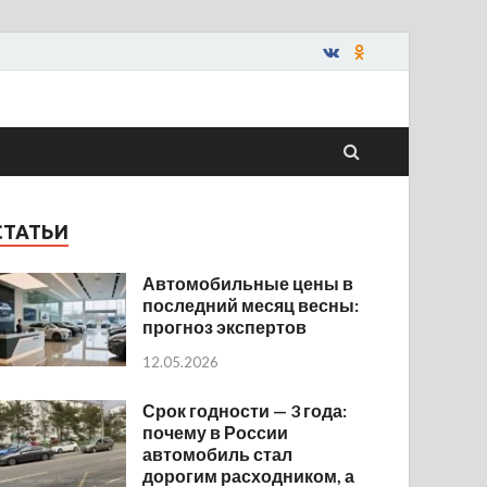
СТАТЬИ
Автомобильные цены в
последний месяц весны:
прогноз экспертов
12.05.2026
Срок годности — 3 года:
почему в России
автомобиль стал
дорогим расходником, а