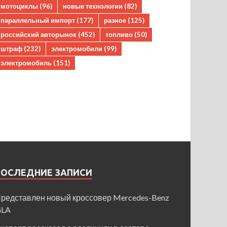
мотоциклы
(96)
новые технологии
(82)
параллельный импорт
(177)
разное
(125)
российский авторынок
(452)
топливо
(50)
штраф
(232)
электромобили
(99)
электромобиль
(151)
ПОСЛЕДНИЕ ЗАПИСИ
редставлен новый кроссовер Mercedes-Benz
GLA