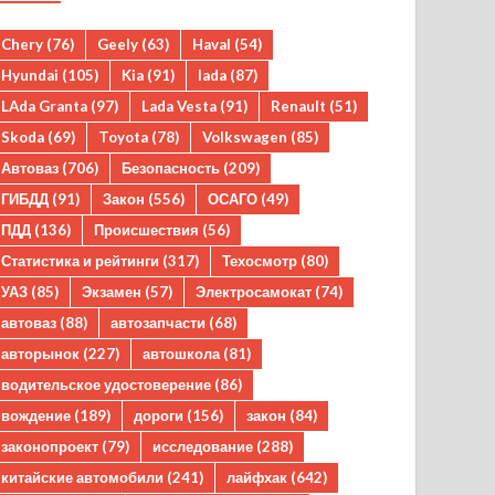
Chery
(76)
Geely
(63)
Haval
(54)
Hyundai
(105)
Kia
(91)
lada
(87)
LAda Granta
(97)
Lada Vesta
(91)
Renault
(51)
Skoda
(69)
Toyota
(78)
Volkswagen
(85)
Автоваз
(706)
Безопасность
(209)
ГИБДД
(91)
Закон
(556)
ОСАГО
(49)
ПДД
(136)
Происшествия
(56)
Статистика и рейтинги
(317)
Техосмотр
(80)
УАЗ
(85)
Экзамен
(57)
Электросамокат
(74)
автоваз
(88)
автозапчасти
(68)
авторынок
(227)
автошкола
(81)
водительское удостоверение
(86)
вождение
(189)
дороги
(156)
закон
(84)
законопроект
(79)
исследование
(288)
китайские автомобили
(241)
лайфхак
(642)