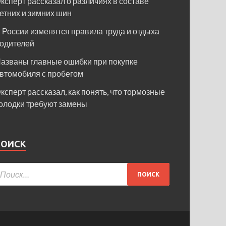
ксперт рассказал о различиях в составе
етних и зимних шин
 России изменятся правила труда и отдыха
одителей
азваны главные ошибки при покупке
втомобиля с пробегом
ксперт рассказал, как понять, что тормозные
олодки требуют замены
ПОИСК