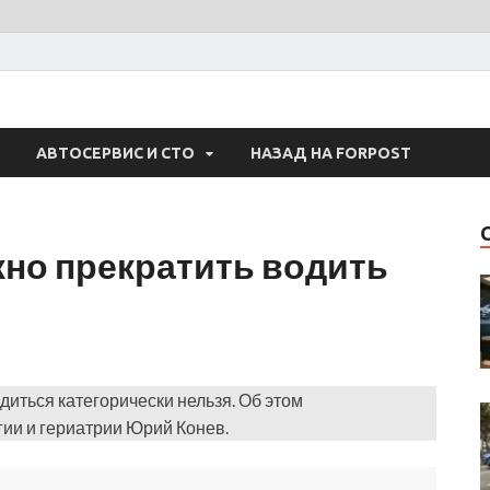
 Авто
АВТОСЕРВИС И СТО
НАЗАД НА FORPOST
жно прекратить водить
адиться категорически нельзя. Об этом
ии и гериатрии Юрий Конев.