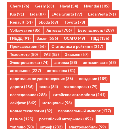
Chery
(76)
Geely
(63)
Haval
(54)
Hyundai
(105)
Kia
(91)
lada
(87)
LAda Granta
(97)
Lada Vesta
(91)
Renault
(51)
Skoda
(69)
Toyota
(78)
Volkswagen
(85)
Автоваз
(706)
Безопасность
(209)
ГИБДД
(91)
Закон
(556)
ОСАГО
(49)
ПДД
(136)
Происшествия
(56)
Статистика и рейтинги
(317)
Техосмотр
(80)
УАЗ
(85)
Экзамен
(57)
Электросамокат
(74)
автоваз
(88)
автозапчасти
(68)
авторынок
(227)
автошкола
(81)
водительское удостоверение
(86)
вождение
(189)
дороги
(156)
закон
(84)
законопроект
(79)
исследование
(288)
китайские автомобили
(241)
лайфхак
(642)
мотоциклы
(96)
новые технологии
(82)
параллельный импорт
(177)
разное
(125)
российский авторынок
(452)
топливо
(50)
штраф
(232)
электромобили
(99)