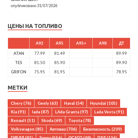
опубликовано 31/07/2026
ЦЕНЫ НА ТОПЛИВО
A92
A95
A95+
A98
ДТ
ATAN
77.99
81.49
89.99
TES
81.50
85.90
89.90
GRIFON
75.95
81.95
78.95
МЕТКИ
Chery
(76)
Geely
(63)
Haval
(54)
Hyundai
(105)
Kia
(91)
lada
(87)
LAda Granta
(97)
Lada Vesta
(91)
Renault
(51)
Skoda
(69)
Toyota
(78)
Volkswagen
(85)
Автоваз
(706)
Безопасность
(209)
ГИБДД
(91)
Закон
(556)
ОСАГО
(49)
ПДД
(136)