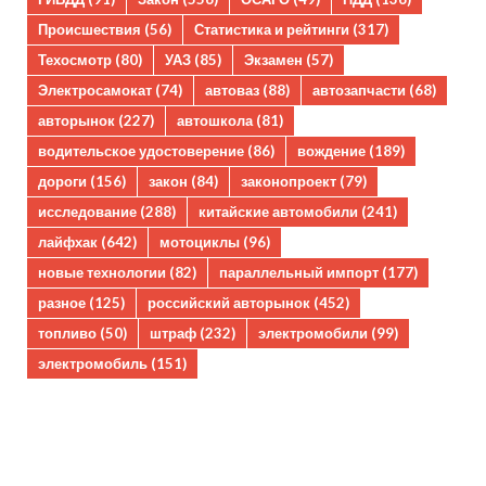
Происшествия
(56)
Статистика и рейтинги
(317)
Техосмотр
(80)
УАЗ
(85)
Экзамен
(57)
Электросамокат
(74)
автоваз
(88)
автозапчасти
(68)
авторынок
(227)
автошкола
(81)
водительское удостоверение
(86)
вождение
(189)
дороги
(156)
закон
(84)
законопроект
(79)
исследование
(288)
китайские автомобили
(241)
лайфхак
(642)
мотоциклы
(96)
новые технологии
(82)
параллельный импорт
(177)
разное
(125)
российский авторынок
(452)
топливо
(50)
штраф
(232)
электромобили
(99)
электромобиль
(151)