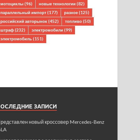
мотоциклы
(96)
новые технологии
(82)
параллельный импорт
(177)
разное
(125)
российский авторынок
(452)
топливо
(50)
штраф
(232)
электромобили
(99)
электромобиль
(151)
ПОСЛЕДНИЕ ЗАПИСИ
редставлен новый кроссовер Mercedes-Benz
GLA