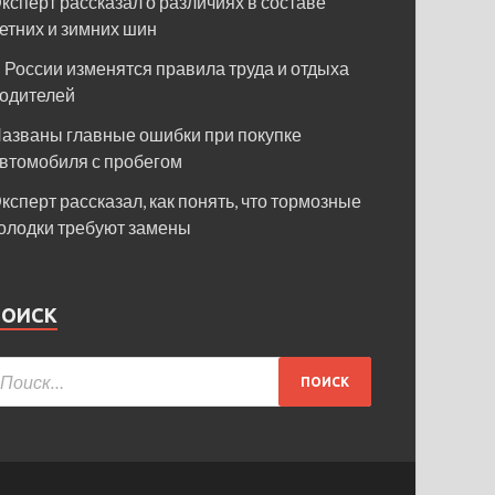
ксперт рассказал о различиях в составе
етних и зимних шин
 России изменятся правила труда и отдыха
одителей
азваны главные ошибки при покупке
втомобиля с пробегом
ксперт рассказал, как понять, что тормозные
олодки требуют замены
ПОИСК