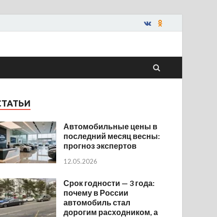
СТАТЬИ
Автомобильные цены в
последний месяц весны:
прогноз экспертов
12.05.2026
Срок годности — 3 года:
почему в России
автомобиль стал
дорогим расходником, а