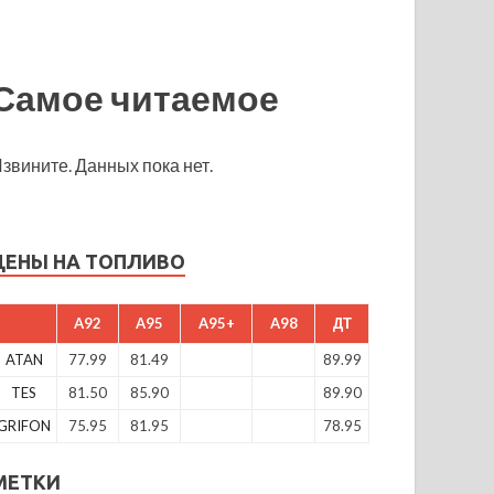
Самое читаемое
звините. Данных пока нет.
ЦЕНЫ НА ТОПЛИВО
A92
A95
A95+
A98
ДТ
ATAN
77.99
81.49
89.99
TES
81.50
85.90
89.90
GRIFON
75.95
81.95
78.95
МЕТКИ