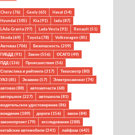
Chery
(76)
Geely
(63)
Haval
(54)
Hyundai
(105)
Kia
(91)
lada
(87)
LAda Granta
(97)
Lada Vesta
(91)
Renault
(51)
Skoda
(69)
Toyota
(78)
Volkswagen
(85)
Автоваз
(706)
Безопасность
(209)
ГИБДД
(91)
Закон
(556)
ОСАГО
(49)
ПДД
(136)
Происшествия
(56)
Статистика и рейтинги
(317)
Техосмотр
(80)
УАЗ
(85)
Экзамен
(57)
Электросамокат
(74)
автоваз
(88)
автозапчасти
(68)
авторынок
(227)
автошкола
(81)
водительское удостоверение
(86)
вождение
(189)
дороги
(156)
закон
(84)
законопроект
(79)
исследование
(288)
китайские автомобили
(241)
лайфхак
(642)