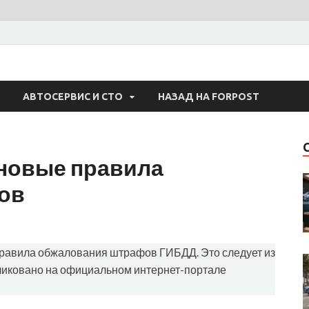
 Авто
АВТОСЕРВИС И СТО
НАЗАД НА FORPOST
 новые правила
ов
 правила обжалования штрафов ГИБДД. Это следует из
бликовано на официальном интернет-портале