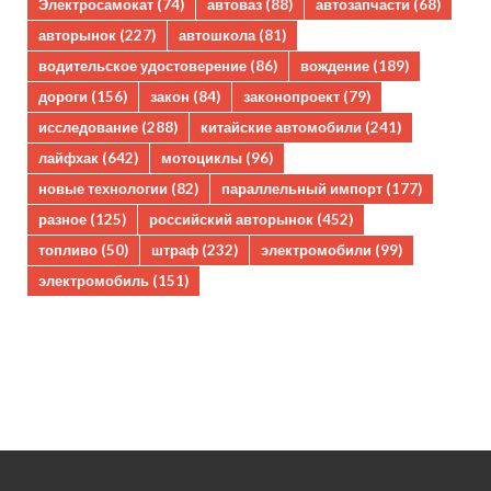
Электросамокат
(74)
автоваз
(88)
автозапчасти
(68)
авторынок
(227)
автошкола
(81)
водительское удостоверение
(86)
вождение
(189)
дороги
(156)
закон
(84)
законопроект
(79)
исследование
(288)
китайские автомобили
(241)
лайфхак
(642)
мотоциклы
(96)
новые технологии
(82)
параллельный импорт
(177)
разное
(125)
российский авторынок
(452)
топливо
(50)
штраф
(232)
электромобили
(99)
электромобиль
(151)