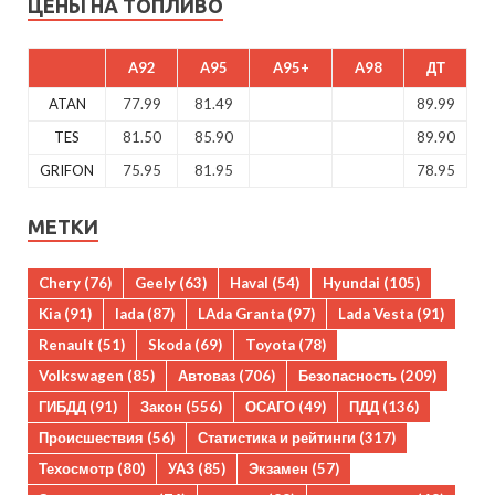
ЦЕНЫ НА ТОПЛИВО
A92
A95
A95+
A98
ДТ
ATAN
77.99
81.49
89.99
TES
81.50
85.90
89.90
GRIFON
75.95
81.95
78.95
МЕТКИ
Chery
(76)
Geely
(63)
Haval
(54)
Hyundai
(105)
Kia
(91)
lada
(87)
LAda Granta
(97)
Lada Vesta
(91)
Renault
(51)
Skoda
(69)
Toyota
(78)
Volkswagen
(85)
Автоваз
(706)
Безопасность
(209)
ГИБДД
(91)
Закон
(556)
ОСАГО
(49)
ПДД
(136)
Происшествия
(56)
Статистика и рейтинги
(317)
Техосмотр
(80)
УАЗ
(85)
Экзамен
(57)