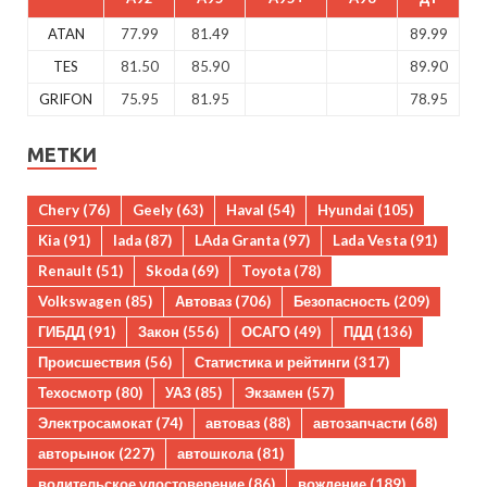
ATAN
77.99
81.49
89.99
TES
81.50
85.90
89.90
GRIFON
75.95
81.95
78.95
МЕТКИ
Chery
(76)
Geely
(63)
Haval
(54)
Hyundai
(105)
Kia
(91)
lada
(87)
LAda Granta
(97)
Lada Vesta
(91)
Renault
(51)
Skoda
(69)
Toyota
(78)
Volkswagen
(85)
Автоваз
(706)
Безопасность
(209)
ГИБДД
(91)
Закон
(556)
ОСАГО
(49)
ПДД
(136)
Происшествия
(56)
Статистика и рейтинги
(317)
Техосмотр
(80)
УАЗ
(85)
Экзамен
(57)
Электросамокат
(74)
автоваз
(88)
автозапчасти
(68)
авторынок
(227)
автошкола
(81)
водительское удостоверение
(86)
вождение
(189)