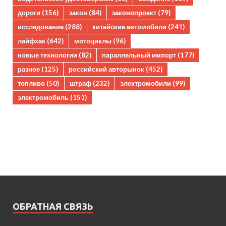
дороги
(156)
закон
(84)
законопроект
(79)
исследование
(288)
китайские автомобили
(241)
лайфхак
(642)
мотоциклы
(96)
новые технологии
(82)
параллельный импорт
(177)
разное
(125)
российский авторынок
(452)
топливо
(50)
штраф
(232)
электромобили
(99)
электромобиль
(151)
ОБРАТНАЯ СВЯЗЬ