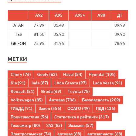
A92
A95
A95+
A98
ДТ
ATAN
77.99
81.49
89.99
TES
81.50
85.90
89.90
GRIFON
75.95
81.95
78.95
МЕТКИ
Chery
(76)
Geely
(63)
Haval
(54)
Hyundai
(105)
Kia
(91)
lada
(87)
LAda Granta
(97)
Lada Vesta
(91)
Renault
(51)
Skoda
(69)
Toyota
(78)
Volkswagen
(85)
Автоваз
(706)
Безопасность
(209)
ГИБДД
(91)
Закон
(556)
ОСАГО
(49)
ПДД
(136)
Происшествия
(56)
Статистика и рейтинги
(317)
Техосмотр
(80)
УАЗ
(85)
Экзамен
(57)
Электросамокат
(74)
автоваз
(88)
автозапчасти
(68)