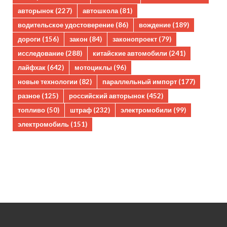
авторынок
(227)
автошкола
(81)
водительское удостоверение
(86)
вождение
(189)
дороги
(156)
закон
(84)
законопроект
(79)
исследование
(288)
китайские автомобили
(241)
лайфхак
(642)
мотоциклы
(96)
новые технологии
(82)
параллельный импорт
(177)
разное
(125)
российский авторынок
(452)
топливо
(50)
штраф
(232)
электромобили
(99)
электромобиль
(151)